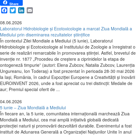
Share
Facebook
Twitter
LinkedIn
Email
08.06.2026
Laboratorul Hidrobiologie și Ecotoxicologie a marcat Ziua Mondială a
Mediului prin diseminarea rezultatelor științifice
În contextul Zilei Mondiale a Mediului (5 iunie), Laboratorul
Hidrobiologie și Ecotoxicologie al Institutului de Zoologie a înregistrat o
serie de realizări remarcabile în promovarea științei. Astfel, brevetul de
invenție nr. 1877 „Procedeu de creştere a ciprinidelor la etapa de
ontogeneză timpurie” (autori: Elena Zubcov, Natalia Zubcov, Laurenția
Ungureanu, Ion Toderaș) a fost prezentat în perioada 28-30 mai 2026
la Iași, România, în cadrul Expoziției Europene a Creativității și Inovării
EUROINVENT 2026, unde a fost apreciat cu trei distincții: Medalie de
aur; Premiul special oferit de ...
04.06.2026
5 iunie – Ziua Mondială a Mediului
În fiecare an, la 5 iunie, comunitatea internațională marchează Ziua
Mondială a Mediului, cea mai amplă inițiativă globală dedicată
protecției naturii și promovării dezvoltării durabile. Evenimentul a fost
instituit de Adunarea Generală a Organizației Națiunilor Unite în anul