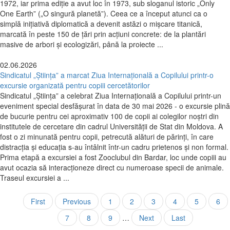
1972, iar prima ediție a avut loc în 1973, sub sloganul istoric „Only
One Earth” („O singură planetă”). Ceea ce a început atunci ca o
simplă inițiativă diplomatică a devenit astăzi o mișcare titanică,
marcată în peste 150 de țări prin acțiuni concrete: de la plantări
masive de arbori și ecologizări, până la proiecte ...
02.06.2026
Sindicatul „Știința” a marcat Ziua Internațională a Copilului printr-o
excursie organizată pentru copiii cercetătorilor
Sindicatul „Știința” a celebrat Ziua Internațională a Copilului printr-un
eveniment special desfășurat în data de 30 mai 2026 - o excursie plină
de bucurie pentru cei aproximativ 100 de copii ai colegilor noștri din
institutele de cercetare din cadrul Universității de Stat din Moldova. A
fost o zi minunată pentru copii, petrecută alături de părinți, în care
distracția și educația s-au întâlnit într-un cadru prietenos și non formal.
Prima etapă a excursiei a fost Zooclubul din Bardar, loc unde copiii au
avut ocazia să interacționeze direct cu numeroase specii de animale.
Traseul excursiei a ...
Paginare
Prima
First
Pagina
Previous
Page
1
Page
2
Page
3
Pagina
4
Page
5
Pag
6
pagină
anterioară
curentă
Page
7
Page
8
Page
9
…
Pagina
Next
Ultima
Last
următoare
pagină