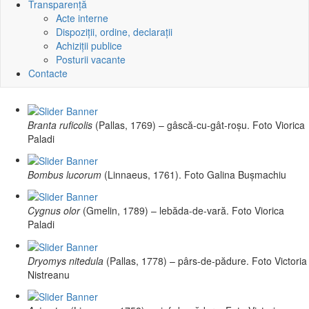
Transparență
Acte interne
Dispoziții, ordine, declarații
Achiziții publice
Posturii vacante
Contacte
Branta ruficolis
(Pallas, 1769) – gâscă-cu-gât-roșu. Foto Viorica
Paladi
Bombus lucorum
(Linnaeus, 1761). Foto Galina Bușmachiu
Cygnus olor
(Gmelin, 1789) – lebăda-de-vară. Foto Viorica
Paladi
Dryomys nitedula
(Pallas, 1778) – pârs-de-pădure. Foto Victoria
Nistreanu