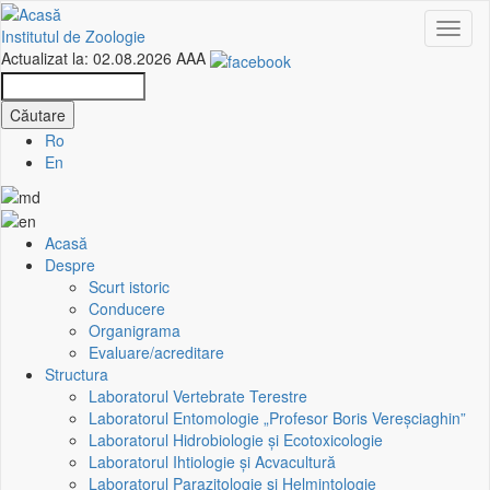
Mergi
Toggl
la
Institutul de Zoologie
naviga
conţinutul
Actualizat la: 02.08.2026
A
A
A
principal
Căutare
Căutare
Ro
En
Acasă
Harta
Despre
Scurt istoric
site-
Conducere
Organigrama
ului
Evaluare/acreditare
Structura
Laboratorul Vertebrate Terestre
Laboratorul Entomologie „Profesor Boris Vereşciaghin”
Laboratorul Hidrobiologie și Ecotoxicologie
Laboratorul Ihtiologie și Acvacultură
Laboratorul Parazitologie și Helmintologie