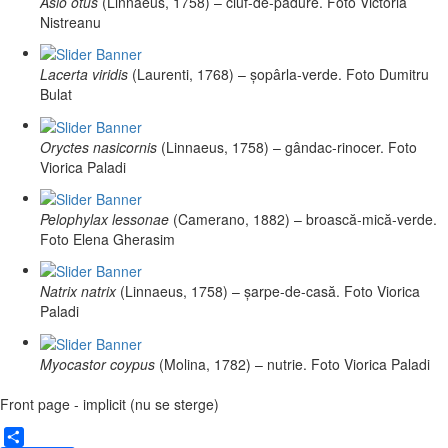
Asio otus
(Linnaeus, 1758) – ciuf-de-pădure. Foto Victoria
Nistreanu
Lacerta viridis
(Laurenti, 1768) – șopârla-verde. Foto Dumitru
Bulat
Oryctes nasicornis
(Linnaeus, 1758) – gândac-rinocer. Foto
Viorica Paladi
Pelophylax lessonae
(Camerano, 1882) – broască-mică-verde.
Foto Elena Gherasim
Natrix natrix
(Linnaeus, 1758) – șarpe-de-casă. Foto Viorica
Paladi
Myocastor coypus
(Molina, 1782) – nutrie. Foto Viorica Paladi
Front page - implicit (nu se sterge)
Share