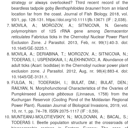
strategy or always overlooked? Third recent record of the
beardless tadpole goby
Benthophiloides brauneri
from an inlan
location far from the coast. Journal of Fish Biology. 2018, vol.
93/1, pp. 128-131. https://doi.org/10.1111/jfb.13671 (IF : 2,038).
MOVILA, A.; MOROZOV, A.; SITNICOVA, N. Genetic
polymorphism of 12S rRNA gene among
Dermacentor
reticulates
Fabricius ticks in the Chernobyl Nuclear Power Plant
Exclusion Zone. J Parasitol. 2013, Feb, nr. 99(1):40-3. doi:
10.1645/GE-3225.1.
MOVILA, A.; DERIABINA, T.; MOROZOV, A.; SITNICOVA, N.;
TODERAS, I.; USPENSKAIA, I.; ALEKHNOVICI, A. Abundance of
adult ticks (Acari: Ixodidae) in the Chernobyl nuclear power plant
exclusion zone. J Parasitol. 2012, Aug, nr. 98(4):883-4. doi:
10.1645/GE-3131.1.
FULGA, N.; TODERASH, I.; BULAT, DM.; BULAT, DEN.;
RAILYAN, N. Morphofunctional Characteristics of the Ovaries of
Pumpkinseed
Lepomis gibbosus
(Linnaeus, 1758) from th
Kuchurgan Reservoir (Cooling Pond of the Moldavian Regional
Power Plant). Russian Journal of Biological Invasions, 2019, vol.
10, nr. 1, pp. 74–78. ISSN 2075-1117 (IF : 0,59).
MUNTEANU-MOLOTIEVSKIY, N.; MOLDOVAN, A.; BACAL, S.;
TODERAS I. Beetle population structure at the crossroads of