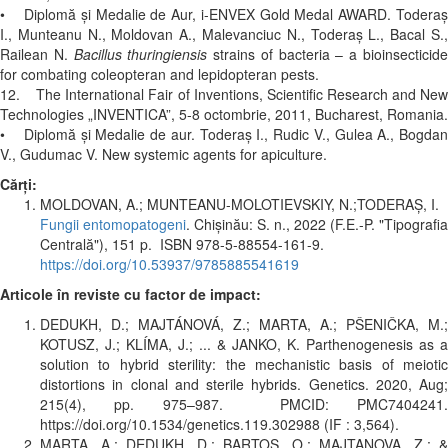
• Diplomă și Medalie de Aur, i-ENVEX Gold Medal AWARD. Toderaș
I., Munteanu N., Moldovan A., Malevanciuc N., Toderaș L., Bacal S.,
Railean N.
Bacillus thuringiensis
strains of bacteria – a bioinsecticid
for combating coleopteran and lepidopteran pests.
12. The International Fair of Inventions, Scientific Research and New
Technologies „INVENTICA”, 5-8 octombrie, 2011, Bucharest, Romania.
• Diplomă şi Medalie de aur. Toderaş I., Rudic V., Gulea A., Bogdan
V., Gudumac V. New systemic agents for apiculture.
Cărți:
MOLDOVAN, A.; MUNTEANU-MOLOTIEVSKIY, N.;TODERAȘ, I.
Fungii entomopatogeni
. Chişinău: S. n., 2022 (F.E.-P. "Tipografia
Centrală"), 151 p. ISBN 978-5-88554-161-9.
https://doi.org/10.53937/9785885541619
Articole în reviste cu factor de impact:
DEDUKH, D.; MAJTÁNOVÁ, Z.; MARTA, A.; PŠENIČKA, M.;
KOTUSZ, J.; KLÍMA, J.; ... & JANKO, K. Parthenogenesis as a
solution to hybrid sterility: the mechanistic basis of meiotic
distortions in clonal and sterile hybrids. Genetics. 2020, Aug;
215(4), pp. 975–987. PMCID: PMC7404241.
https://doi.org/10.1534/genetics.119.302988 (IF : 3,564).
MARTA, A.; DEDUKH, D.; BARTOS, O.; MAJTANOVA, Z.; &