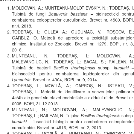
MOLDOVAN, A.; MUNTEANU-MOLOTIEVSKIY, N.; TODERAŞ, I.
Tulpină de fungi
Вeauveria bassiana
– bioinsecticid pentr
combaterea coleopterelor curculionide. Brevet nr. 4560, BOPI,
nr.4, 2018.
TODERAŞ, I.; GULEA A.; GUDUMAC, V.; ROŞCOV, E.;
GARBUZ, O. Metodă de apreciere a toxicităţii substanţelor
chimice. Institutul de Zoologie. Brevet nr. 1279, BOPI, nr. 8,
2018.
MUNTEANU, N.; TODERAŞ, I.; MOLDOVAN, A.;
MALEVANCIUC, N.; TODERAŞ, L.; BACAL, S.; RAILEAN, N.
Tulpină de bacterii
Bacillus thuringiensis
subsp.
kurstaki
bioinsecticid pentru combaterea lepidopterelor din genul
Lymantria
. Brevet nr. 4304, BOPI, nr. 9, 2014.
TODERAŞ, I.; MOVILĂ, A.; CAPROȘ, N.; ISTRATI, V.;
TODERAȘ, L. Metodă de identificare a secvențelor polimorfe
4a/4b ale genei sintetazei endoteliale a oxidului nitric. Brevet nr.
0005. BOPI, 31.12.2013.
MUNTEANU, N.; MOLDOVAN, A.; MALEVANCIUC, N.;
TODERAŞ, L.; RAILEAN, N. Tulpina
Bacillus thuringiensis
subsp
kurstaki
– insecticid biologic pentru combaterea coleopterelor
curculionide. Brevet nr. 4916, BOPI, nr. 2, 2013.
TODERAŞ, I.; MOVILĂ, A.; MUNTEANU, N.; CHIROȘCA, V.;