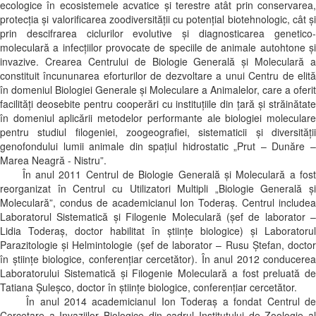
ecologice în ecosistemele acvatice şi terestre atât prin conservarea,
protecţia şi valorificarea zoodiversităţii cu potenţial biotehnologic, cât şi
prin descifrarea ciclurilor evolutive şi diagnosticarea genetico-
moleculară a infecţiilor provocate de speciile de animale autohtone şi
invazive. Crearea Centrului de Biologie Generală şi Moleculară a
constituit încununarea eforturilor de dezvoltare a unui Centru de elită
în domeniul Biologiei Generale şi Moleculare a Animalelor, care a oferit
facilități deosebite pentru cooperări cu instituțiile din ţară şi străinătate
în domeniul aplicării metodelor performante ale biologiei moleculare
pentru studiul filogeniei, zoogeografiei, sistematicii şi diversității
genofondului lumii animale din spațiul hidrostatic „Prut – Dunăre –
Marea Neagră - Nistru”.
În anul 2011 Centrul de Biologie Generală și Moleculară a fost
reorganizat în Centrul cu Utilizatori Multipli „Biologie Generală și
Moleculară”, condus de academicianul Ion Toderaș. Centrul includea
Laboratorul Sistematică și Filogenie Moleculară (șef de laborator –
Lidia Toderaș, doctor habilitat în științe biologice) și Laboratorul
Parazitologie și Helmintologie (șef de laborator – Rusu Ștefan, doctor
în științe biologice, conferențiar cercetător). În anul 2012 conducerea
Laboratorului Sistematică și Filogenie Moleculară a fost preluată de
Tatiana Șuleșco, doctor în științe biologice, conferențiar cercetător.
În anul 2014 academicianul Ion Toderaș a fondat Centrul de
Cercetare a Invaziilor Biologice din cadrul Institutului de Zoologie al