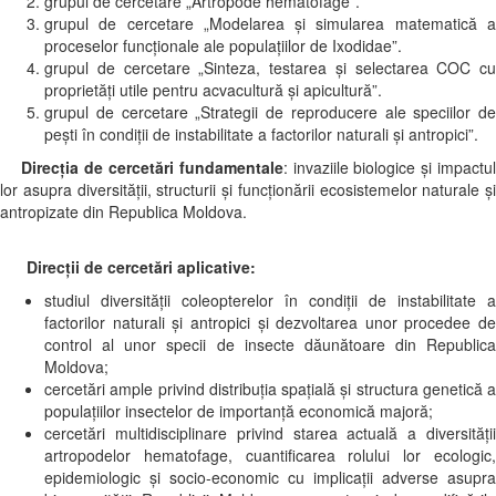
grupul de cercetare „Artropode hematofage”.
grupul de cercetare „Modelarea și simularea matematică a
proceselor funcționale ale populațiilor de Ixodidae”.
grupul de cercetare „Sinteza, testarea și selectarea COC cu
proprietăți utile pentru acvacultură și apicultură”.
grupul de cercetare „Strategii de reproducere ale speciilor de
pești în condiții de instabilitate a factorilor naturali și antropici”.
Direcţia de cercetări fundamentale
: invaziile biologice şi impactu
lor asupra diversităţii, structurii şi funcţionării ecosistemelor naturale şi
antropizate din Republica Moldova.
Direcţii de cercetări aplicative:
studiul diversității coleopterelor în condiții de instabilitate a
factorilor naturali și antropici și dezvoltarea unor procedee de
control al unor specii de insecte dăunătoare din Republica
Moldova;
cercetări ample privind distribuția spațială și structura genetică a
populațiilor insectelor de importanță economică majoră;
cercetări multidisciplinare privind starea actuală a diversității
artropodelor hematofage, cuantificarea rolului lor ecologic,
epidemiologic și socio-economic cu implicații adverse asupra