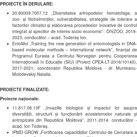
PROIECTE ÎN DERULARE:
20.80009.7007.12 „Diversitatea artropodelor hematofage, a
zoo- şi fitohelminţilor, vulnerabilitatea, strategiile de tolerare a
factorilor climatici şi elaborarea procedeelor inovative de control
integrat al speciilor de interes socio-economic”- DIVZOO, 2019-
2023, conducător – acad. Toderaş Ion.
EntoMol „Training the new generation of entomologists in DNA-
based molecular methods – international network”, finanțat de
Programul Eurasia a Centrului Norvegian pentru Cooperarea
Internațională în Educație (SIU) (Proiect CPEA-LT-2016/10140),
2017-2021, coordonator Republica Moldova - dr. Munteanu-
Molotievskiy Natalia.
PROIECTE FINALIZATE:
Proiecte naționale:
11.817.08.13F „Invaziile biologice şi impactul lor asupra
diversității, structurii şi funcționării ecosistemelor naturale şi
antropizate din Republica Moldova”. 2011-2014. conducător -
acad. Ion Toderaş.
IPMD-GROW „Fortificarea capacităților Centrului de Cercetare a