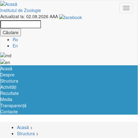
Mergi
Toggl
la
Institutul de Zoologie
naviga
conţinutul
Actualizat la: 02.08.2026
A
A
A
principal
Căutare
Căutare
Ro
En
Acasă
Harta
Despre
Structura
site-
Activități
Rezultate
ului
Media
Transparență
Contacte
Acasă
>
Breadcrumb
Structura
>