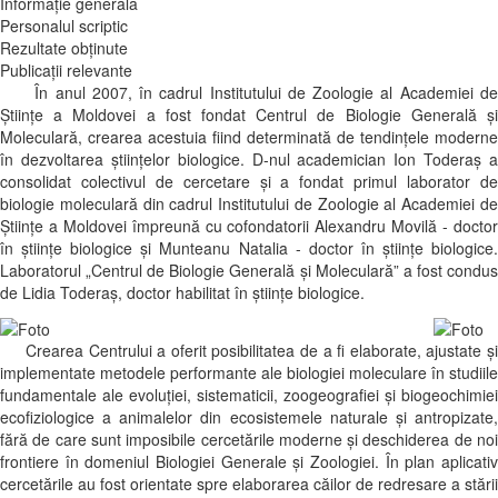
Informație generală
Personalul scriptic
Rezultate obținute
Publicații relevante
În anul 2007, în cadrul Institutului de Zoologie al Academiei de
Științe a Moldovei a fost fondat Centrul de Biologie Generală şi
Moleculară, crearea acestuia fiind determinată de tendințele moderne
în dezvoltarea științelor biologice. D-nul academician Ion Toderaș a
consolidat colectivul de cercetare și a fondat primul laborator de
biologie moleculară din cadrul Institutului de Zoologie al Academiei de
Științe a Moldovei împreună cu cofondatorii Alexandru Movilă - doctor
în științe biologice și Munteanu Natalia - doctor în științe biologice.
Laboratorul „Centrul de Biologie Generală și Moleculară” a fost condus
de Lidia Toderaș, doctor habilitat în științe biologice.
Crearea Centrului a oferit posibilitatea de a fi elaborate, ajustate şi
implementate metodele performante ale biologiei moleculare în studiile
fundamentale ale evoluţiei, sistematicii, zoogeografiei şi biogeochimiei
ecofiziologice a animalelor din ecosistemele naturale şi antropizate,
fără de care sunt imposibile cercetările moderne şi deschiderea de noi
frontiere în domeniul Biologiei Generale şi Zoologiei. În plan aplicativ
cercetările au fost orientate spre elaborarea căilor de redresare a stării