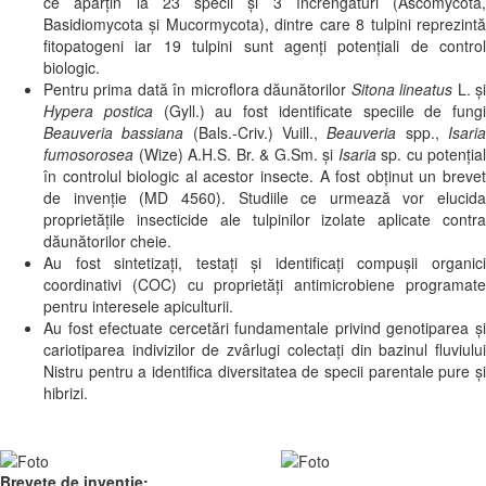
ce aparţin la 23 specii şi 3 încrengături (Ascomycota,
Basidiomycota şi Mucormycota), dintre care 8 tulpini reprezintă
fitopatogeni iar 19 tulpini sunt agenți potențiali de control
biologic.
Pentru prima dată în microflora dăunătorilor
Sitona lineatus
L. ș
Hypera postica
(Gyll.) au fost identificate speciile de fungi
Beauveria bassiana
(Bals.-Criv.) Vuill.,
Beauveria
spp.,
Isari
fumosorosea
(Wize) A.H.S. Br. & G.Sm. și
Isaria
sp. cu potenţial
în controlul biologic al acestor insecte. A fost obținut un brevet
de invenție (MD 4560). Studiile ce urmează vor elucida
proprietățile insecticide ale tulpinilor izolate aplicate contra
dăunătorilor cheie.
Au fost sintetizați, testați și identificați compușii organici
coordinativi (COC) cu proprietăți antimicrobiene programate
pentru interesele apiculturii.
Au fost efectuate cercetări fundamentale privind genotiparea şi
cariotiparea indivizilor de zvârlugi colectați din bazinul fluviului
Nistru pentru a identifica diversitatea de specii parentale pure și
hibrizi.
Brevete de invenţie: