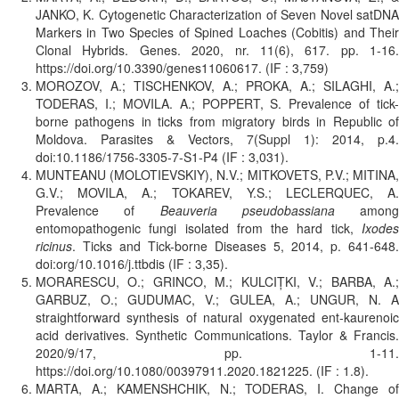
JANKO, K. Cytogenetic Characterization of Seven Novel satDNA
Markers in Two Species of Spined Loaches (Cobitis) and Their
Clonal Hybrids. Genes. 2020, nr. 11(6), 617. pp. 1-16.
https://doi.org/10.3390/genes11060617. (IF : 3,759)
MOROZOV, A.; TISCHENKOV, A.; PROKA, A.; SILAGHI, A.;
TODERAS, I.; MOVILA. A.; POPPERT, S. Prevalence of tick-
borne pathogens in ticks from migratory birds in Republic of
Moldova. Parasites & Vectors, 7(Suppl 1): 2014, p.4.
doi:10.1186/1756-3305-7-S1-P4 (IF : 3,031).
MUNTEANU (MOLOTIEVSKIY), N.V.; MITKOVETS, P.V.; MITINA,
G.V.; MOVILA, A.; TOKAREV, Y.S.; LECLERQUEC, A.
Prevalence of
Beauveria pseudobassiana
among
entomopathogenic fungi isolated from the hard tick,
Ixodes
ricinus
. Ticks and Tick-borne Diseases 5, 2014, p. 641-648.
doi:org/10.1016/j.ttbdis (IF : 3,35).
MORARESCU, O.; GRINCO, M.; KULCIŢKI, V.; BARBA, A.;
GARBUZ, O.; GUDUMAC, V.; GULEA, A.; UNGUR, N. A
straightforward synthesis of natural oxygenated ent-kaurenoic
acid derivatives. Synthetic Communications. Taylor & Francis.
2020/9/17, pp. 1-11.
https://doi.org/10.1080/00397911.2020.1821225. (IF : 1.8).
MARTA, A.; KAMENSHCHIK, N.; TODERAS, I. Change of