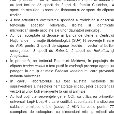
au fost incluse 35 specii de țânțari din familia Culicidae, 14
specii de simulide, 3 specii de flebotomi și 22 specii de căpușe
ixodide.
A fost actualizată diversitatea specifică a ixodidelor și descrisă
fenologia speciilor relevante, izolate și identificate
microorganismele asociate ale unor dăunători periculoși.
Au fost acceptate şi depuse în Banca de Gene a Centrului
Naţional de Informaţie Biotehnologică (SUA) 16 secvenţe lineare
de ADN pentru 3 specii de căpuşe ixodide – vectori ai bolilor
emergente, 3 specii de
Babezia
, 2 specii de
Rickettsia
ş
Anaplasma
.
În premieră, pe teritoriul Republicii Moldova, în populația de
căpușe
Ixodes ricinus
a fost pusă în evidență prezența agentulu
patogen la om și animale
Babesia venatorium
, care provoacă
maladia babezioză.
În cadrul laboratorului au fost ajustate metodele de
supraveghere a insectelor hematofage și căpușelor ca potențiali
vectori ai unor boli emergente la om și animale.
Au fost obținute secvențele genei COI, cu utilizarea primerilor
universali LepF1/LepR1, care codifică subunitatea I a citocrom
oxidazei c mitocondriale (secvență ADN barcod), pentru 77
exemplare de coleoptere cu dimensiuni mici și mijlocii ale