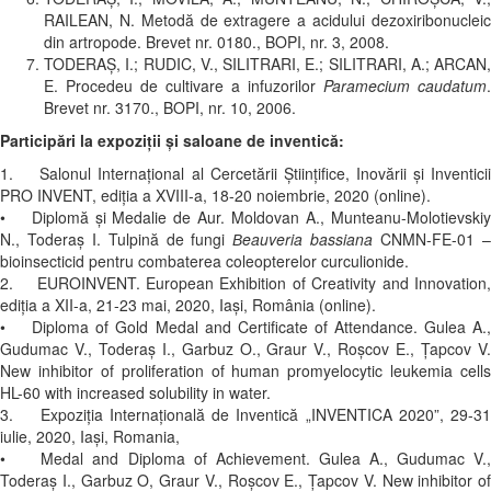
RAILEAN, N. Metodă de extragere a acidului dezoxiribonucleic
din artropode. Brevet nr. 0180., BOPI, nr. 3, 2008.
TODERAŞ, I.; RUDIC, V., SILITRARI, E.; SILITRARI, A.; ARCAN,
E. Procedeu de cultivare a infuzorilor
Paramecium caudatum
.
Brevet nr. 3170., BOPI, nr. 10, 2006.
Participări la expoziții și saloane de inventică:
1. Salonul Internațional al Cercetării Științifice, Inovării și Inventicii
PRO INVENT, ediția a XVIII-a, 18-20 noiembrie, 2020 (online).
• Diplomă și Medalie de Aur. Moldovan A., Munteanu-Molotievskiy
N., Toderaş I. Tulpină de fungi
Вeauveria bassiana
CNMN-FE-01 
bioinsecticid pentru combaterea coleopterelor curculionide.
2. EUROINVENT. European Exhibition of Creativity and Innovation,
ediția a XII-a, 21-23 mai, 2020, Iași, România (online).
• Diploma of Gold Medal and Certificate of Attendance. Gulea A.,
Gudumac V., Toderaş I., Garbuz O., Graur V., Roşcov E., Ţapcov V.
New inhibitor of proliferation of human promyelocytic leukemia cells
HL-60 with increased solubility in water.
3. Expoziția Internațională de Inventică „INVENTICA 2020”, 29-31
iulie, 2020, Iași, Romania,
• Medal and Diploma of Achievement. Gulea A., Gudumac V.,
Toderaş I., Garbuz O, Graur V., Roşcov E., Ţapcov V. New inhibitor of