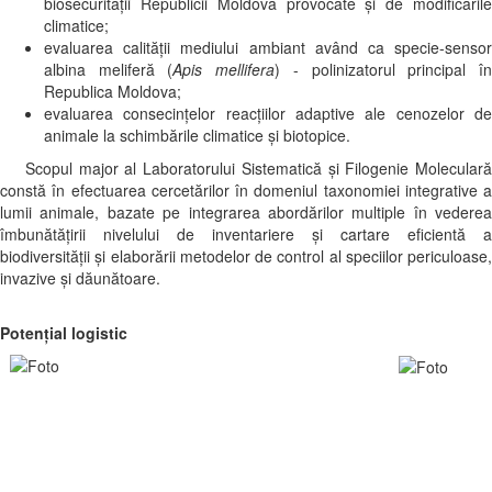
biosecurității Republicii Moldova provocate și de modificările
climatice;
evaluarea calităţii mediului ambiant având ca specie-sensor
albina meliferă (
Apis mellifera
) - polinizatorul principal î
Republica Moldova;
evaluarea consecinţelor reacţiilor adaptive ale cenozelor de
animale la schimbările climatice şi biotopice.
Scopul major al Laboratorului Sistematică şi Filogenie Moleculară
constă în efectuarea cercetărilor în domeniul taxonomiei integrative a
lumii animale, bazate pe integrarea abordărilor multiple în vederea
îmbunătățirii nivelului de inventariere și cartare eficientă a
biodiversității și elaborării metodelor de control al speciilor periculoase,
invazive și dăunătoare.
Potențial logistic