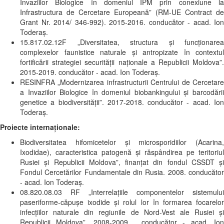
Invaziilor Biologice în domeniul IPM prin conexiune la
Infrastructura de Cercetare Europeană” (RM-UE Contract de
Grant Nr. 2014/ 346-992). 2015-2016. conducător - acad. Ion
Toderaş.
15.817.02.12F „Diversitatea, structura și funcționarea
complexelor faunistice naturale și antropizate în contextul
fortificării strategiei securității naționale a Republicii Moldova”.
2015-2019. conducător - acad. Ion Toderaş.
RESINFRA „Modernizarea infrastructurii Centrului de Cercetare
a Invaziilor Biologice în domeniul biobankingului și barcodării
genetice a biodiversității”. 2017-2018. conducător - acad. Ion
Toderaş.
Proiecte internaționale:
Biodiversitatea hifomicetelor şi microsporidiilor (Acarina,
Ixodidae), caracteristica patogenă şi răspândirea pe teritoriul
Rusiei şi Republicii Moldova”, finanţat din fondul CSSDT şi
Fondul Cercetărilor Fundamentale din Rusia. 2008. conducător
- acad. Ion Toderaş.
08.820.08.03 RF „Interrelațiile componentelor sistemului
paseriforme-căpușe ixodide și rolul lor în formarea focarelor
infecțiilor naturale din regiunile de Nord-Vest ale Rusiei și
Republicii Moldova”, 2008-2009, conducător - acad. Ion