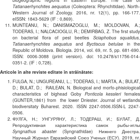
biogeographic regions in Eastern Europe: The case of
Tatianaerhynchites aequatus
(Coleoptera: Rhynchitidae). North-
Western Journal of Zoology. 2016, nr. 12(1), pp. 166-177.
eISSN: 1843-5629 (IF : 0,869).
MUNTEANU, N.; DANISMAZOGLU, M.; MOLDOVAN, A.;
TODERAS, I.; NALCACIOGLU, R.; DEMIRBAG, Z. The first study
on bacterial flora of pest beetles
Sciaphobus squalidus
Tatianaerhynchites aequatus
and
Byctiscus betulae
in th
Republic of Moldova. Biologia. 2014, vol. 69, nr. 5, pp. 681-690.
ISSN: 0006-3088 (print version). doi: 10.2478/s11756-014-
0351-2. (IF : 0,728).
Articole în alte reviste editate în străinătate:
FULGA, N.; UNGUREANU, L.; TODERAS, I.; MARTA, A.; BULAT,
D.; BULAT, D.; RAILEAN, N. Biological and morfo-phisiological
characteristics of bighead Goby
Ponticola kessleri
female
(GUNTER,1861) from the lower Dniester. Journal of wetlands
biodiversitaty Buharest. 2020. ISSN 2247-0506.ISSN-L 2247-
0506.
ФУЛГА, Н.; УНГУРЯНУ, Л.; ТОДЕРАШ, И.; БУЛАТ, Д.
Репродуктивная характеристика самок рыбы-иглы
Syngnathus abaste
r (Syngnathidae) Нижнего Днестра.
Научный Журнал Евразийский Союз Ученых (ЕСУ). 2019, nr.