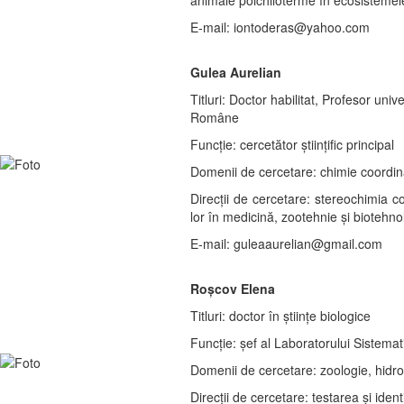
animale poichiloterme în ecosistemele 
E-mail: iontoderas@yahoo.com
Gulea Aurelian
Titluri: Doctor habilitat, Profesor u
Române
Funcție: cercetător ştiințific principal
Domenii de cercetare: chimie coordin
Direcții de cercetare: stereochimia c
lor în medicină, zootehnie şi biotehno
E-mail: guleaaurelian@gmail.com
Roșcov Elena
Titluri: doctor în științe biologice
Funcție: șef al Laboratorului Sistemati
Domenii de cercetare: zoologie, hidro
Direcții de cercetare: testarea și iden