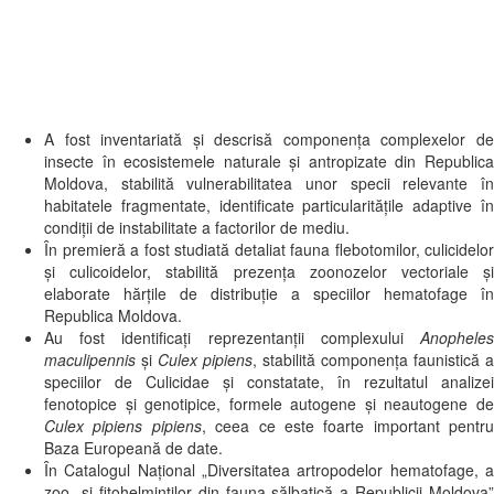
A fost inventariată și descrisă componența complexelor de
insecte în ecosistemele naturale și antropizate din Republica
Moldova, stabilită vulnerabilitatea unor specii relevante în
habitatele fragmentate, identificate particularitățile adaptive în
condiții de instabilitate a factorilor de mediu.
În premieră a fost studiată detaliat fauna flebotomilor, culicidelor
și culicoidelor, stabilită prezența zoonozelor vectoriale și
elaborate hărțile de distribuție a speciilor hematofage în
Republica Moldova.
Au fost identificați reprezentanții complexului
Anopheles
maculipennis
şi
Culex pipiens
, stabilită componenţa faunistică a
speciilor de Culicidae şi constatate, în rezultatul analizei
fenotopice şi genotipice, formele autogene şi neautogene de
Culex pipiens pipiens
, ceea ce este foarte important pentru
Baza Europeană de date.
În Catalogul Național „Diversitatea artropodelor hematofage, a
zoo- şi fitohelminţilor din fauna sălbatică a Republicii Moldova”