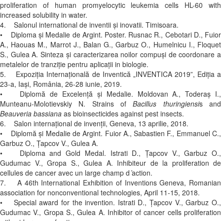
proliferation of human promyelocytic leukemia cells HL-60 with
increased solubility in water.
4. Salonul international de inventii și inovatii. Timisoara.
• Diploma și Medalie de Argint. Poster. Rusnac R., Cebotari D., Fuior
A., Haouas M., Marrot J., Balan G., Garbuz O., Humelnicu I., Floquet
S., Gulea A. Sinteza și caracterizarea noilor compuși de coordonare a
metalelor de tranziție pentru aplicații in biologie.
5. Expoziția Internațională de Inventică „INVENTICA 2019”, Ediția a
23-a, Iași, România, 26-28 iunie, 2019.
• Diplomă de Excelență și Medalie. Moldovan A., Toderaş I.,
Munteanu-Molotievskiy N. Strains of
Bacillus thuringiensi
s an
Beauveria bassiana
as bioinsecticides against pest insects.
6. Salon internațional de invenții, Geneva, 13 aprilie, 2018.
• Diplomă și Medalie de Argint. Fuior A., Sabastien F., Emmanuel C.,
Garbuz O., Țapcov V., Gulea A.
• Diploma and Gold Medal. Istrati D., Țapcov V., Garbuz O.,
Gudumac V., Gropa S., Gulea A. Inhibiteur de la proliferation de
cellules de cancer avec un large champ d ҆action.
7. A 46th International Exhibition of Inventions Geneva, Romanian
association for nonconventional technologies, April 11-15, 2018.
• Special award for the invention. Istrati D., Țapcov V., Garbuz O.,
Gudumac V., Gropa S., Gulea A. Inhibitor of cancer cells proliferation