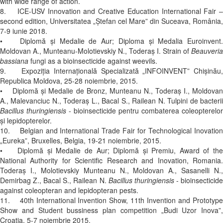
with wide range of action.
8. ICE-USV Innovation and Creative Education International Fair –
second edition, Universitatea „Ştefan cel Mare” din Suceava, România,
7-9 iunie 2018.
• Diplomă și Medalie de Aur; Diploma și Medalia Euroinvent.
Moldovan A., Munteanu-Molotievskiy N., Toderaş I. Strain of
Beauveria
bassiana
fungi as a bioinsecticide against weevils.
9. Expoziția Internațională Specializată „INFOINVENT” Chișinău,
Republica Moldova, 25-28 noiembrie, 2015.
• Diplomă și Medalie de Bronz, Munteanu N., Toderaș I., Moldovan
A., Malevanciuc N., Toderaș L., Bacal S., Railean N. Tulpini de bacterii
Bacillus thuringiensis
- bioinsecticide pentru combaterea coleopterelor
și lepidopterelor.
10. Belgian and International Trade Fair for Technological Inovation
„Eureka”, Bruxelles, Belgia, 19-21 noiembrie, 2015.
• Diplomă și Medalie de Aur; Diplomă și Premiu, Award of the
National Authority for Scientific Research and Inovation, Romania.
Toderaș I., Molotievskiy Munteanu N., Moldovan A., Sasanelli N.,
Demirbag Z., Bacal S., Railean N.
Bacillus thuringiensis
- bioinsecticid
against coleopteran and lepidopteran pests.
11. 40th International Invention Show, 11th Invention and Prototype
Show and Student bussiness plan competition „Budi Uzor Inova”,
Croatia, 5-7 noiembrie 2015.