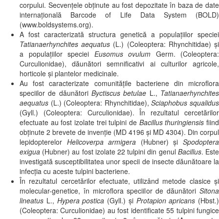
corpului. Secvențele obținute au fost depozitate în baza de date
internațională Barcode of Life Data System (BOLD)
(www.boldsystems.org).
A fost caracterizată structura genetică a populațiilor speciei
Tatianaerhynchites aequatus
(L.) (Coleoptera: Rhynchitidae) ș
a populațiilor speciei
Eusomus ovulum
Germ. (Coleoptera:
Curculionidae), dăunători semnificativi ai culturilor agricole,
horticole și plantelor medicinale.
Au fost caracterizate comunitățile bacteriene din microflora
speciilor de dăunători
Byctiscus betulae
L.,
Tatianaerhynchite
aequatus
(L.) (Coleoptera: Rhynchitidae),
Sciaphobus squalidu
(Gyll.) (Coleoptera: Curculionidae). În rezultatul cercetărilor
efectuate au fost izolate trei tulpini de
Bacillus thuringiensis
fiin
obținute 2 brevete de invenție (MD 4196 și MD 4304). Din corpul
lepidopterelor
Helicoverpa armigera
(Hubner) și
Spodopter
exigua
(Hubner) au fost izolate 22 tulpini din genul
Bacillus
. Est
investigată susceptibilitatea unor specii de insecte dăunătoare la
infecția cu aceste tulpini bacteriene.
În rezultatul cercetărilor efectuate, utilizând metode clasice și
molecular-genetice, în microflora speciilor de dăunători
Sitona
lineatus
L.,
Hypera postica
(Gyll.) și
Protapion apricans
(Hbst.)
(Coleoptera: Curculionidae) au fost identificate 55 tulpini fungice