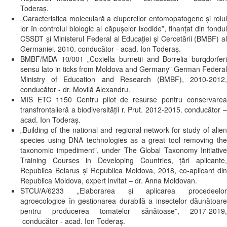
Toderaş.
„Caracteristica moleculară a ciupercilor entomopatogene şi rolul
lor în controlul biologic al căpuşelor ixodide”, finanţat din fondul
CSSDT şi Ministerul Federal al Educaţiei şi Cercetării (BMBF) al
Germaniei. 2010. conducător - acad. Ion Toderaş.
BMBF/MDA 10/001 „Coxiella burnetii and Borrelia burqdorferi
sensu lato in ticks from Moldova and Germany” German Federal
Ministry of Education and Research (BMBF), 2010-2012,
conducător - dr. Movilă Alexandru.
MIS ETC 1150 Centru pilot de resurse pentru conservarea
transfrontalieră a biodiversităţii r. Prut. 2012-2015. conducător –
acad. Ion Toderaş.
„Building of the national and regional network for study of alien
species using DNA technologies as a great tool removing the
taxonomic impediment”, under The Global Taxonomy Initiative
Training Courses in Developing Countries, țări aplicante,
Republica Belarus și Republica Moldova, 2018, co-aplicant din
Republica Moldova, expert invitat – dr. Anna Moldovan.
STCU/A/6233 „Elaborarea și aplicarea procedeelor
agroecologice în gestionarea durabilă a insectelor dăunătoare
pentru producerea tomatelor sănătoase”, 2017-2019,
conducător - acad. Ion Toderaş.