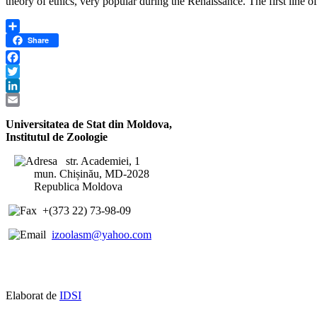
theory of ethics, very popular during the Renaissance. The first line 
Share
Share
Facebook
Twitter
LinkedIn
Email
Universitatea de Stat din Moldova,
Institutul de Zoologie
str. Academiei, 1
mun. Chișinău, MD-2028
Republica Moldova
+(373 22) 73-98-09
izoolasm@yahoo.com
Elaborat de
IDSI