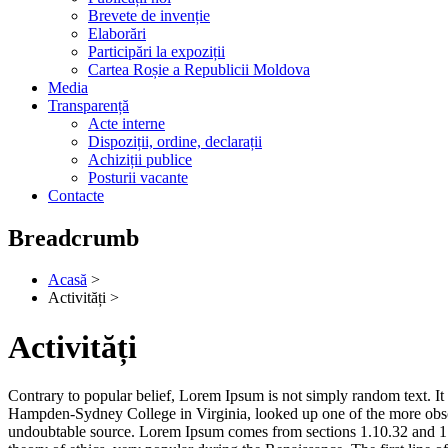
Brevete de invenție
Elaborări
Participări la expoziții
Cartea Roșie a Republicii Moldova
Media
Transparență
Acte interne
Dispoziții, ordine, declarații
Achiziții publice
Posturii vacante
Contacte
Breadcrumb
Acasă
>
Activități >
Activități
Contrary to popular belief, Lorem Ipsum is not simply random text. It 
Hampden-Sydney College in Virginia, looked up one of the more obscur
undoubtable source. Lorem Ipsum comes from sections 1.10.32 and 1.