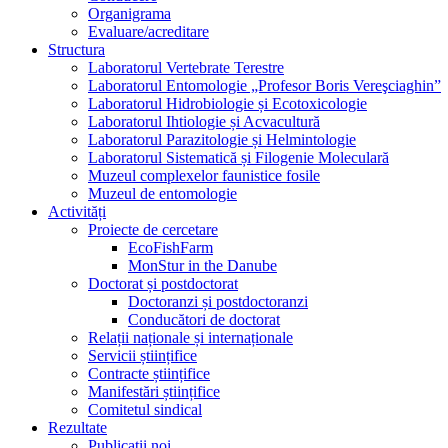
Organigrama
Evaluare/acreditare
Structura
Laboratorul Vertebrate Terestre
Laboratorul Entomologie „Profesor Boris Vereşciaghin”
Laboratorul Hidrobiologie și Ecotoxicologie
Laboratorul Ihtiologie și Acvacultură
Laboratorul Parazitologie și Helmintologie
Laboratorul Sistematică și Filogenie Moleculară
Muzeul complexelor faunistice fosile
Muzeul de entomologie
Activități
Proiecte de cercetare
EcoFishFarm
MonStur in the Danube
Doctorat și postdoctorat
Doctoranzi și postdoctoranzi
Conducători de doctorat
Relații naționale și internaționale
Servicii științifice
Contracte științifice
Manifestări științifice
Comitetul sindical
Rezultate
Publicații noi