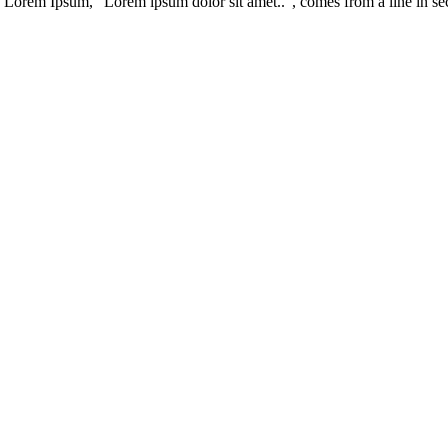
of Lorem Ipsum, "Lorem ipsum dolor sit amet..", comes from a line in se