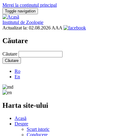
Mergi la conţinutul principal
Toggle navigation
Institutul de Zoologie
Actualizat la: 02.08.2026
A
A
A
Căutare
Căutare
Ro
En
Harta site-ului
Acasă
Despre
Scurt istoric
Conducere