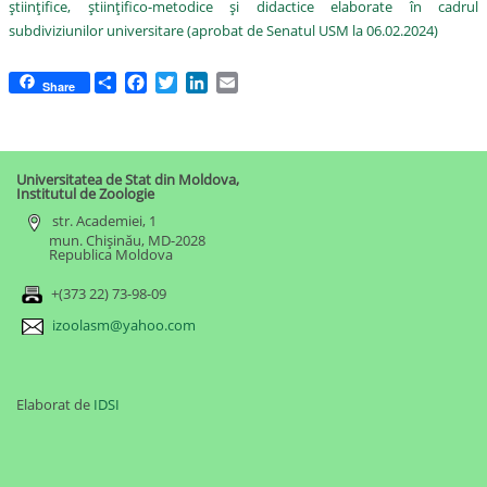
științifice, științifico-metodice și didactice elaborate în cadrul
subdiviziunilor universitare (aprobat de Senatul USM la 06.02.2024)
Share
Facebook
Twitter
LinkedIn
Email
Share
Universitatea de Stat din Moldova,
Institutul de Zoologie
str. Academiei, 1
mun. Chișinău, MD-2028
Republica Moldova
+(373 22) 73-98-09
izoolasm@yahoo.com
Elaborat de
IDSI