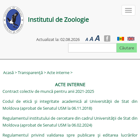
Mergi
la
Toggl
conţinutul
Institutul de Zoologie
naviga
principal
A
A
Ro
En
A
Actualizat la: 02.08.2026
Căutare
Acasă
>
Transparență
>
Acte interne >
ACTE INTERNE
Contract colectiv de muncă pentru anii 2021-2025
Codul de etică și integritate academică al Universității de Stat din
Moldova (aprobat de Senatul USM la 06.11.2018)
Regulamentul institutului de cercetare din cadrul Universității de Stat din
Moldova (aprobat de Senatul USM la 06.02.2024)
Regulamentul privind validarea spre publicare și editarea lucrărilor