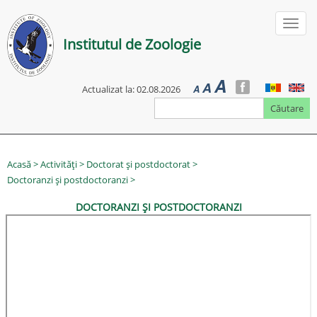
Mergi
la
Toggl
conţinutul
Institutul de Zoologie
naviga
principal
A
A
Ro
En
A
Actualizat la: 02.08.2026
Căutare
Acasă
>
Activități
>
Doctorat și postdoctorat
>
Doctoranzi și postdoctoranzi >
DOCTORANZI ȘI POSTDOCTORANZI