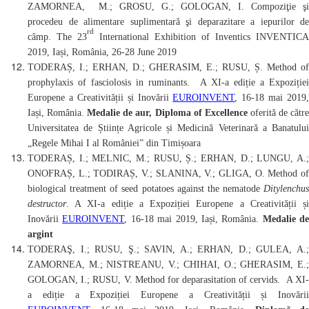
ZAMORNEA, M.; GROSU, G.; GOLOGAN, I.
Compoziţie şi
procedeu de alimentare suplimentară şi deparazitare a iepurilor de
rd
câmp.
The 23
International Exhibition of Inventics INVENTICA
2019,
Iași, România,
26-28
June
2019
TODERAȘ, I.; ERHAN, D.; GHERASIM, E.; RUSU, Ș
. Method of
prophylaxis of fasciolosis in ruminants.
A XI-a ediție a Expoziție
Europene a Creativității și Inovării
EUROINVENT
, 16-18 mai 2019,
Iași, România.
Medalie de aur,
Diploma of Excellence
oferită de cătr
Universitatea de Științe Agricole și Medicină Veterinară a Banatului
„Regele Mihai I al României” din Timișoara
TODERAȘ, I.; MELNIC, M.; RUSU, Ș.; ERHAN, D.; LUNGU, A.;
ONOFRAȘ, L.; TODIRAȘ, V.; SLANINA, V.; GLIGA, O.
Method o
biological treatment of seed potatoes against the nematode
Ditylenchus
destructor
.
A XI-a ediție a Expoziției Europene a Creativității ș
Inovării
EUROINVENT
, 16-18 mai 2019, Iași, România.
Medalie de
argint
TODERAŞ, I.; RUSU, Ş.; SAVIN, A.; ERHAN, D.; GULEA, A.;
ZAMORNEA, M.; NISTREANU, V.; CHIHAI, O.; GHERASIM, E.;
GOLOGAN, I.; RUSU, V. Method for deparasitation of cervids.
A XI
a ediție a Expoziției Europene a Creativității și Inovării