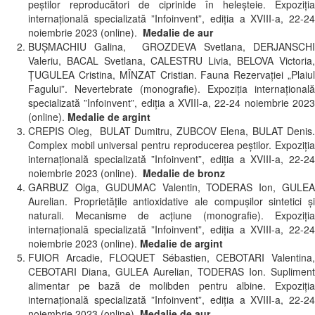
peştilor reproducători de ciprinide în heleşteie. Expoziția
internațională specializată ”Infoinvent”, ediția a XVIII-a, 22-24
noiembrie 2023 (online).
Medalie de aur
BUȘMACHIU Galina, GROZDEVA Svetlana, DERJANSCHI
Valeriu, BACAL Svetlana, CALESTRU Livia, BELOVA Victoria,
ȚUGULEA Cristina, MÎNZAT Cristian. Fauna Rezervației „Plaiul
Fagului”. Nevertebrate (monografie). Expoziția internațională
specializată ”Infoinvent”, ediția a XVIII-a, 22-24 noiembrie 2023
(online).
Medalie de argint
CREPIS Oleg, BULAT Dumitru, ZUBCOV Elena, BULAT Denis.
Complex mobil universal pentru reproducerea peştilor. Expoziția
internațională specializată ”Infoinvent”, ediția a XVIII-a, 22-24
noiembrie 2023 (online).
Medalie de bronz
GARBUZ Olga, GUDUMAC Valentin, TODERAS Ion, GULEA
Aurelian. Proprietățile antioxidative ale compușilor sintetici și
naturali. Mecanisme de acțiune (monografie). Expoziția
internațională specializată ”Infoinvent”, ediția a XVIII-a, 22-24
noiembrie 2023 (online).
Medalie de argint
FUIOR Arcadie, FLOQUET Sébastien, CEBOTARI Valentina,
CEBOTARI Diana, GULEA Aurelian, TODERAS Ion. Supliment
alimentar pe bază de molibden pentru albine. Expoziția
internațională specializată ”Infoinvent”, ediția a XVIII-a, 22-24
noiembrie 2023 (online).
Medalie de aur