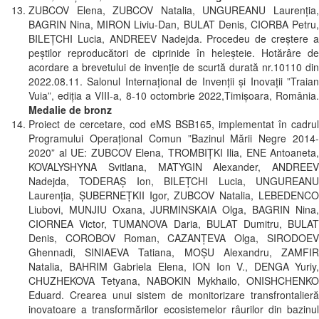
ZUBCOV Elena, ZUBCOV Natalia, UNGUREANU Laurenţia,
BAGRIN Nina, MIRON Liviu-Dan, BULAT Denis, CIORBA Petru,
BILEŢCHI Lucia, ANDREEV Nadejda. Procedeu de creştere a
peştilor reproducători de ciprinide în heleşteie. Hotărâre de
acordare a brevetului de invenţie de scurtă durată nr.10110 din
2022.08.11. Salonul Internațional de Invenții și Inovații ”Traian
Vuia”, ediția a VIII-a, 8-10 octombrie 2022,Timișoara, România.
Medalie de bronz
Proiect de cercetare, cod eMS BSB165, implementat în cadrul
Programului Operațional Comun ”Bazinul Mării Negre 2014-
2020” al UE: ZUBCOV Elena, TROMBIȚKI Ilia, ENE Antoaneta,
KOVALYSHYNA Svitlana, MATYGIN Alexander, ANDREEV
Nadejda, TODERAȘ Ion, BILEȚCHI Lucia, UNGUREANU
Laurenția, ȘUBERNEȚKII Igor, ZUBCOV Natalia, LEBEDENCO
Liubovi, MUNJIU Oxana, JURMINSKAIA Olga, BAGRIN Nina,
CIORNEA Victor, TUMANOVA Daria, BULAT Dumitru, BULAT
Denis, COROBOV Roman, CAZANȚEVA Olga, SIRODOEV
Ghennadi, SINIAEVA Tatiana, MOȘU Alexandru, ZAMFIR
Natalia, BAHRIM Gabriela Elena, ION Ion V., DENGA Yuriy,
CHUZHEKOVA Tetyana, NABOKIN Mykhailo, ONISHCHENKO
Eduard. Crearea unui sistem de monitorizare transfrontalieră
inovatoare a transformărilor ecosistemelor râurilor din bazinul