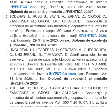
1418. A 24-a ediție a Expoziției Internaționale de Invenții
INVENTICA 2020
, Iași, România, 29-31 iulie 2020, online.
Diplomă de excelență și medalie „INVENTICA 2020”
TODERAȘ, I., RUSU Ş.; SAVIN, A.; ERHAN; D.; CIOCOI, O.;
ZAMORNEA; M.; GROSU, GH.; GOLOGAN, I. Compoziție și
procedeu de alimentare suplimentară și deparazitare a iepurilor
de câmp. Brevet de invenție MD 1350 Y 2019.07.31. A 24-a
ediție a Expoziției Internaționale de Invenții
INVENTICA 2020
Iași, România, 29-31 iulie 2020, online.
Diplomă de excelență
și medalie „INVENTICA 2020”
UNGUREANU, L.; TODERAS, I.; CEBOTARI, V.; GHEORGHITA,
C.; UNGUREANU, G.; TUMANOVA, D. Valorificarea tulpinilor de
alge verzi – surse de substanțe biologic active în acvacultură și
apicultură. Brevete de invenție MD 4395, MD 4421, MD 4408,
MD 1061, MD 1062, MD 1079. A 24-a ediție a Expoziției
Internaționale de Invenții
INVENTICA 2020
, Iași, România, 29
31 iulie 2020, online.
Diplomă de excelență și medalie
„INVENTICA 2020”
TODERAŞ, I.; RUSU; Ş.; SAVIN; A.; ERHAN; D.; CIOCOI; O.;
ZAMORNEA; M.; GROSU, Gh.; GOLOGAN, I. Compoziție și
procedeu de alimentare suplimentară și deparazitare a iepurilor
de câmp. Brevet de invenţie MD 1350 Y 2019. 07. 31. Ediția a