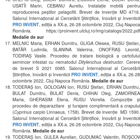
USATÎI Marin, CEBANU Aureliu. Instalație mobilă pentru
reproducerea peștilor pelagofili. Brevet de invenție MD 4716.
Salonul Internaţional al Cercetării Ştiinţifice, Inovării şi Inventicii
PRO INVENT
, ediția a XX-a, 26-28 octombrie 2022, Cluj-Napoca
România. https://proinvent.utcluj.ro/img/catalogs/2022.pdf
Medalie de aur
MELNIC Maria, ERHAN Dumitru, GLIGA Olesea, RUSU Ștefan,
BATÂR Ludmila, SLANINA Valerina, ONOFRAȘ Leonid,
TODIRAȘ Vasile. Procedeu de tratare biologică a cartofului
semincer infestat cu nematodul
Ditylenchus destructor
. Cerer
de brevet S 2021 0085. Salonul Internaţional al Cercetării
Ştiinţifice, Inovării şi Inventicii
PRO INVENT
, ediția a XX-a, 26-2
octombrie 2022, Cluj-Napoca România.
Medalie de aur
TODERAȘ Ion, GOLOGAN Ion, RUSU Ștefan, ERHAN Dumitru,
BULAT Dumitru, BULAT Denis, CHIHAI Oleg, ZAMORNEA
Maria, GHERASIM Elena, RUSU Viorelia. Compoziție și
procedeu de deparazitare şi furajare complimentară a crapului
(
Cyprinus carpio
Linnaeus, 1758). Brevet de invenție MD 1590
Salonul Internaţional al Cercetării Ştiinţifice, Inovării şi Inventicii
PRO INVENT
, ediția a XX-a, 26-28 octombrie 2022, Cluj-Napoca
România.
Medalie de aur
TODERAŞ Ion, GULEA Aurelian, GUDUMAC Valentin, ROŞCOV