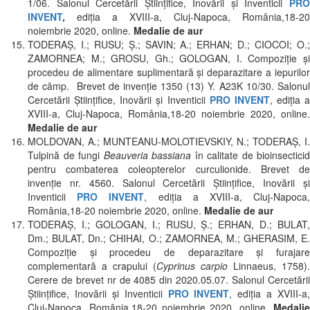
1/06. Salonul Cercetării Ştiinţifice, Inovării şi Inventicii
PRO
INVENT
,
ediţia a XVIII-a, Cluj-Napoca, România,18-20
noiembrie 2020, online.
Medalie de aur
TODERAŞ, I.; RUSU; Ş.; SAVIN; A.; ERHAN; D.; CIOCOI; O.;
ZAMORNEA; M.; GROSU, Gh.; GOLOGAN, I. Compoziţie şi
procedeu de alimentare suplimentară şi deparazitare a iepurilor
de câmp. Brevet de invenție 1350 (13) Y. A23K 10/30. Salonul
Cercetării Ştiinţifice, Inovării şi Inventicii
PRO INVENT
, ediţia a
XVIII-a, Cluj-Napoca, România,18-20 noiembrie 2020, online.
Medalie de aur
MOLDOVAN, A.; MUNTEANU-MOLOTIEVSKIY, N.; TODERAȘ, I.
Tulpină de fungi
Beauveria bassiana
în calitate de bioinsecticid
pentru combaterea coleopterelor curculionide. Brevet de
invenţie nr. 4560. Salonul Cercetării Ştiinţifice, Inovării şi
Inventicii
PRO INVENT
, ediţia a XVIII-a, Cluj-Napoca
România,18-20 noiembrie 2020, online.
Medalie de aur
TODERAŞ, I.; GOLOGAN, I.; RUSU, Ş.; ERHAN, D.; BULAT,
Dm.; BULAT, Dn.; CHIHAI, O.; ZAMORNEA, M.; GHERASIM, E.
Compoziție și procedeu de deparazitare şi furajare
complementară a crapului (
Cyprinus carpio
Linnaeus, 1758).
Cerere de brevet nr de 4085 din 2020.05.07. Salonul Cercetării
Ştiinţifice, Inovării şi Inventicii
PRO INVENT
, ediţia a XVIII-a,
Cluj-Napoca, România,18-20 noiembrie 2020, online.
Medalie