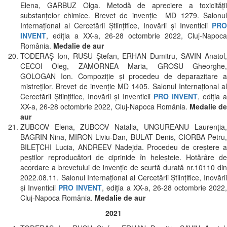
Elena, GARBUZ Olga. Metodă de apreciere a toxicităţii
substanţelor chimice. Brevet de invenție MD 1279. Salonul
Internaţional al Cercetării Ştiinţifice, Inovării şi Inventicii
PRO
INVENT
, ediția a XX-a, 26-28 octombrie 2022, Cluj-Napoca
România.
Medalie de aur
TODERAȘ Ion, RUSU Ștefan, ERHAN Dumitru, SAVIN Anatol,
CECOI Oleg, ZAMORNEA Maria, GROSU Gheorghe,
GOLOGAN Ion. Compoziţie şi procedeu de deparazitare a
mistreţilor. Brevet de invenție MD 1405. Salonul Internaţional al
Cercetării Ştiinţifice, Inovării şi Inventicii
PRO INVENT
, ediția a
XX-a, 26-28 octombrie 2022, Cluj-Napoca România.
Medalie d
aur
ZUBCOV Elena, ZUBCOV Natalia, UNGUREANU Laurenţia,
BAGRIN Nina, MIRON Liviu-Dan, BULAT Denis, CIORBA Petru,
BILEŢCHI Lucia, ANDREEV Nadejda. Procedeu de creştere a
peştilor reproducători de ciprinide în heleşteie. Hotărâre de
acordare a brevetului de invenţie de scurtă durată nr.10110 din
2022.08.11. Salonul Internaţional al Cercetării Ştiinţifice, Inovării
şi Inventicii
PRO INVENT
, ediția a XX-a, 26-28 octombrie 2022
Cluj-Napoca România.
Medalie de aur
2021