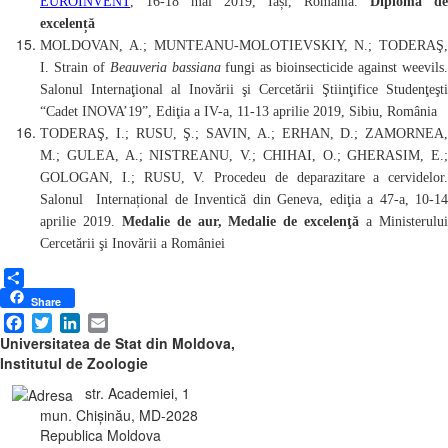
EUROINVENT
, 16-18 mai 2019, Iași, România.
Diplomă de
excelență
MOLDOVAN, A.; MUNTEANU-MOLOTIEVSKIY, N.; TODERAŞ,
I. Strain of
Beauveria bassiana
fungi as bioinsecticide against weevils
Salonul Internaţional al Inovării şi Cercetării Ştiinţifice Studenţeşti
“Cadet INOVA’19”
, Ediţia a IV-a, 11-13 aprilie 2019, Sibiu, România
TODERAŞ, I.; RUSU, Ş.; SAVIN, A.; ERHAN, D.; ZAMORNEA,
M.;
GULEA, A.;
NISTREANU, V.; CHIHAI, O.; GHERASIM, E.;
GOLOGAN, I.;
RUSU, V.
Procedeu de deparazitare a cervidelor.
Salonul Internațional de Inventică din Geneva, ediţia a 47-a, 10-14
aprilie 2019.
Medalie de aur, Medalie de excelenţă
a Ministerulu
Cercetării şi Inovării a României
Share
Share
Facebook
Twitter
LinkedIn
Email
Universitatea de Stat din Moldova,
Institutul de Zoologie
str. Academiei, 1
mun. Chișinău, MD-2028
Republica Moldova