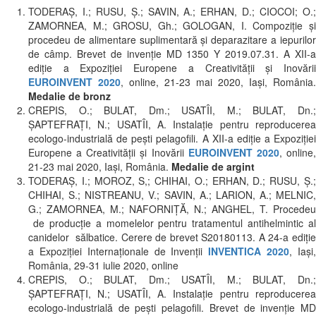
TODERAŞ, I.; RUSU, Ş.; SAVIN, A.; ERHAN, D.; CIOCOI; O.;
ZAMORNEA, M.; GROSU, Gh.; GOLOGAN, I. Compoziție și
procedeu de alimentare suplimentară și deparazitare a iepurilor
de câmp. Brevet de invenţie MD 1350 Y 2019.07.31. A XII-a
ediție a Expoziției Europene a Creativității și Inovării
EUROINVENT 2020
, online, 21-23 mai 2020, Iași, România.
Medalie de bronz
CREPIS, O.; BULAT, Dm.; USATÎI, M.; BULAT, Dn.;
ŞAPTEFRAŢI, N.; USATÎI, A. Instalație pentru reproducerea
ecologo-industrială de pești pelagofili. A XII-a ediție a Expoziției
Europene a Creativității și Inovării
EUROINVENT 2020
, online
21-23 mai 2020, Iași, România.
Medalie de argint
TODERAȘ, I.; MOROZ, S,; CHIHAI, O.; ERHAN, D.; RUSU, Ș.;
CHIHAI, S.; NISTREANU, V.; SAVIN, A.; LARION, A.; MELNIC,
G.; ZAMORNEA, M.; NAFORNIȚĂ, N.; ANGHEL, T. Procedeu
de producție a momelelor pentru tratamentul antihelmintic al
canidelor sălbatice. Cerere de brevet S20180113. A 24-a ediție
a Expoziției Internaționale de Invenții
INVENTICA 2020
, Iași
România, 29-31 iulie 2020, online
CREPIS, O.; BULAT, Dm.; USATÎI, M.; BULAT, Dn.;
ŞAPTEFRAŢI, N.; USATÎI, A. Instalație pentru reproducerea
ecologo-industrială de pești pelagofili. Brevet de invenție MD