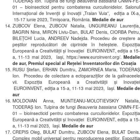
TODERAŞ Ion. Tulpina de fungi
Beauveria bassiana
CNMN-FE
01 – bioinsecticid pentru combaterea curculionidelor. Salonul
Internațional de Invenții și Inovații „Traian Vuia”, ediția a IX-a,
15-17 iunie 2023, Timișoara, România.
Medalie de aur
ZUBCOV Elena, ZUBCOV Natalia, UNGUREANU Laurenţia,
BAGRIN Nina, MIRON Liviu-Dan, BULAT Denis, CIORBA Petru,
BILEŢCHI Lucia, ANDREEV Nadejda. Procedeu de creştere a
peştilor reproducători de ciprinide în heleşteie. Expoziția
Europeană a Creativității și Inovației EUROINVENT, ediția a 15-
a, 11-13 mai 2023, Iași, https://www.euroinvent.org/.
Medalie
de aur, Premiul special al Rețelei Inventatorilor din Croația
RUSU Ştefan, ERHAN Dumitru, ZAMORNEA Maria, TODERAŞ
Ion. Procedeu de colectare a ectoparaziţilor de la galinaceele
vii. Expoziția Europeană a Creativității și Inovației
EUROINVENT, ediția a 15-a, 11-13 mai 2023, Iași.
Medalie d
aur
MOLDOVAN Anna, MUNTEANU-MOLOTIEVSKIY Natalia,
TODERAŞ Ion. Tulpina de fungi
Beauveria bassiana
CNMN-FE
01 – bioinsecticid pentru combaterea curculionidelor. Expoziția
Europeană a Creativității și Inovației EUROINVENT, ediția a 15-
a, 11-13 mai 2023, Iași.
Medalie de aur
CREPIS Oleg, BULAT Dumitru, ZUBCOV Elena, BULAT Denis.
Complex mobil universal pentru reproducerea peştilor. Expoziția