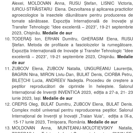
Alexei, MOLDOVAN Anna, RUSU Ștefan, LISNIC Victoria,
IURCU-STRĂISTARU Elena. Dezvoltarea și aplicarea practicilor
agroecologice la insectele dăunătoare pentru producerea de
tomate sănătoase. Expoziția Internațională de Inovație și
Transfer Tehnologic ”Idee excelentă – 2023”, 19-21 septembrie
2023, Chișinău.
Medalie de aur
TODERAȘ Ion, ERHAN Dumitru, GHERASIM Elena, RUSU
Ștefan. Metoda de profilaxie a fasciolozelor la rumegătoare.
Expoziția Internațională de Inovație și Transfer Tehnologic ”Idee
excelentă – 2023”, 19-21 septembrie 2023, Chișinău.
Medalie
de aur
ZUBCOV Elena, ZUBCOV Natalia, UNGUREANU Laurenţia,
BAGRIN Nina, MIRON Liviu-Dan, BULAT Denis, CIORBA Petru,
BILEŢCHI Lucia, ANDREEV Nadejda. Procedeu de creştere a
peştilor reproducători de ciprinide în heleşteie. Salonul
Internațional de Invenții INVENTICA 2023, ediția a 27-a, 21- 23
iunie 2023, Iași.
Medalie de aur
CREPIS Oleg, BULAT Dumitru, ZUBCOV Elena, BULAT Denis.
Complex mobil universal pentru reproducerea peştilor. Salonul
Internațional de Invenții și Inovații „Traian Vuia”, ediția a IX-a,
15-17 iunie 2023, Timișoara, România.
Medalie de aur
MOLDOVAN Anna, MUNTEANU-MOLOTIEVSKIY Natalia,