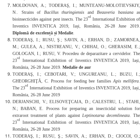
MOLDOVAN, A.
; TODERAŞ, I.; MUNTEANU-MOLOTIEVSKIY,
N.. Strains of
Bacillus thuringiensis
and
Beauveria bassiana
as
rd
bioinsecticides against pest insects.
The 23
International Exhibition of
Inventics INVENTICA 2019,
Iași, România,
26-28
June
2019
Diplomă de excelență și Medalie
.
TODERAŞ, I.; RUSU, Ş.; SAVIN, A.; ERHAN, D.; ZAMORNEA,
M.;
GULEA, A.;
NISTREANU, V.; CHIHAI, O.; GHERASIM, E.;
GOLOGAN, I.;
RUSU, V.
Procedeu de deparazitare a cervidelor.
Th
rd
23
International Exhibition of Inventics INVENTICA 2019,
Iași,
România,
26-28
June
2019.
Medalie de aur
TODERA
Ş,
I
.;
CEBOTARI, V.; UNGUREANU, L.; BUZU, I.
GHEORGHIŢĂ, C. Process for feeding bee families
Apis mellifera
.
rd
The 23
International Exhibition of Inventics INVENTICA 2019,
Iași,
România,
26-28
June
2019
DERJANSCHI, V.; ELISOVEŢCAIA, D.; CALESTRU, L.; STAHI,
N.; BABAN, E. Process for preparing an insecticidal solution for
extraroot treatment of plants against
Leptinotarsa decemlineata
.
The
rd
23
International Exhibition of Inventics INVENTICA 2019,
Iași,
România,
26-28
June
2019
TODERAŞ, I.; RUSU, Ş.; SAVIN, A.; ERHAN, D.; CIOCOI, O.;