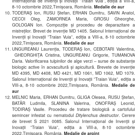
Internațional de Invenții și Inovații ”Traian Vuia”, ediția a VIII-a,
8-10 octombrie 2022,Timișoara, România.
Medalie de aur
TODERAȘ Ion, RUSU Ștefan, ERHAN Dumitru, SAVIN Anatol,
CECOI Oleg, ZAMORNEA Maria, GROSU Gheorghe,
GOLOGAN Ion. Compoziţie şi procedeu de deparazitare a
mistreţilor. Brevet de invenție MD 1405. Salonul Internațional de
Invenții și Inovații ”Traian Vuia”, ediția a VIII-a, 8-10 octombrie
2022,Timișoara, România.
Medalie de aur
UNGUREANU Laurenția, TODERAȘ Ion, CEBOTARI Valentina,
GHEORGHIȚA Cristina, UNGUREANU Grigorie, TUMANOVA
Daria. Valorificarea tulpinilor de alge verzi – surse de substanțe
biologic active în acvacultură și apicultură. Brevete de invenție
MD 4395, MD 4408, MD 4421, MD 1061, MD 1062, MD 1079.
Salonul Internațional de Invenții și Inovații ”Traian Vuia”, ediția a
VIII-a, 8-10 octombrie 2022,Timișoara, România.
Medalie d
aur
MELNIC Maria, ERHAN Dumitru, GLIGA Olesea, RUSU Ștefan,
BATÂR Ludmila, SLANINA Valerina, ONOFRAȘ Leonid,
TODIRAȘ Vasile. Procedeu de tratare biologică a cartofului
semincer infestat cu nematodul
Ditylenchus destructor
. Cerer
de brevet S 2021 0085. Salonul Internațional de Invenții și
Inovații ”Traian Vuia”, ediția a VIII-a, 8-10 octombrie
2022,Timișoara, România.
Medalie de argint