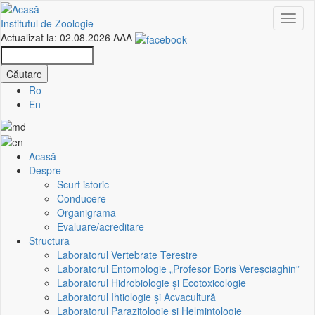
Mergi
Toggl
la
Institutul de Zoologie
naviga
conţinutul
Actualizat la: 02.08.2026
A
A
A
principal
Căutare
Căutare
Ro
En
Acasă
Harta
Despre
Scurt istoric
site-
Conducere
Organigrama
ului
Evaluare/acreditare
Structura
Laboratorul Vertebrate Terestre
Laboratorul Entomologie „Profesor Boris Vereşciaghin”
Laboratorul Hidrobiologie și Ecotoxicologie
Laboratorul Ihtiologie și Acvacultură
Laboratorul Parazitologie și Helmintologie