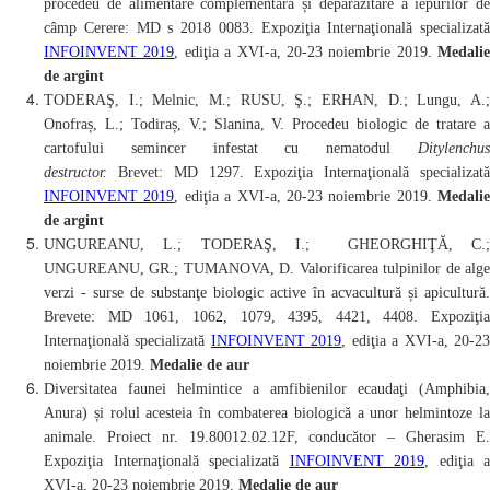
procedeu de alimentare complementară și deparazitare a iepurilor de
câmp Cerere:
MD s 2018 0083.
Expoziţia Internaţională specializată
INFOINVENT 2019
, ediţia a XVI-a, 20-23 noiembrie 2019.
Medalie
de argint
TODERAŞ, I.;
Melnic, M.;
RUSU, Ş.; ERHAN, D.;
Lungu, A.
Onofraș, L.; Todiraș, V.; Slanina, V. Procedeu biologic de tratare a
cartofului semincer infestat cu nematodul
Ditylenchus
destructor.
Brevet: MD 1297.
Expoziţia Internaţională specializat
INFOINVENT 2019
, ediţia a XVI-a, 20-23 noiembrie 2019.
Medalie
de argint
UNGUREANU, L.;
TODERAŞ, I.;
GHEORGHIŢĂ, C.
UNGUREANU, GR.; TUMANOVA, D. Valorificarea tulpinilor de alge
verzi - surse de substanţe biologic active în acvacultură și apicultură.
Brevete: MD 1061, 1062, 1079, 4395, 4421, 4408.
Expoziţia
Internaţională specializată
INFOINVENT 2019
, ediţia a XVI-a, 20-2
noiembrie 2019.
Medalie de aur
Diversitatea faunei helmintice a amfibienilor ecaudaţi (Amphibia,
Anura) și rolul acesteia în combaterea biologică a unor helmintoze la
animale.
Proiect nr. 19.80012.02.12F, conducător – Gherasim E.
Expoziţia Internaţională specializată
INFOINVENT 2019
, ediţia a
XVI-a, 20-23 noiembrie 2019.
Medalie de aur