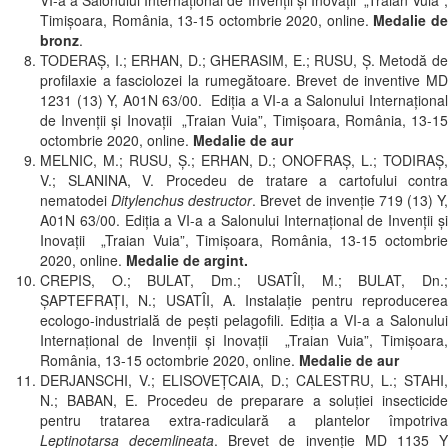
VI-a a Salonului Internațional de Invenții și Inovații „Traian Vuia”,
Timișoara, România, 13-15 octombrie 2020, online.
Medalie d
bronz
.
TODERAŞ, I.; ERHAN, D.; GHERASIM, E.; RUSU, Ș. Metodă de
profilaxie a fasciolozei la rumegătoare. Brevet de inventive MD
1231 (13) Y, A01N 63/00. Ediția a VI-a a Salonului Internațional
de Invenții și Inovații „Traian Vuia”, Timișoara, România, 13-15
octombrie 2020, online.
Medalie de aur
MELNIC, M.; RUSU, Ş.; ERHAN, D.; ONOFRAŞ, L.; TODIRAŞ,
V.; SLANINA, V. Procedeu de tratare a cartofului contra
nematodei
Ditylenchus destructor
. Brevet de invenţie 719 (13) Y,
A01N 63/00. Ediția a VI-a a Salonului Internațional de Invenții și
Inovații „Traian Vuia”, Timișoara, România, 13-15 octombrie
2020, online.
Medalie de argint.
CREPIS, O.; BULAT, Dm.; USATÎI, M.; BULAT, Dn.;
ŞAPTEFRAŢI, N.; USATÎI, A. Instalație pentru reproducerea
ecologo-industrială de pești pelagofili. Ediția a VI-a a Salonului
Internațional de Invenții și Inovații „Traian Vuia”, Timișoara,
România, 13-15 octombrie 2020, online.
Medalie de aur
DERJANSCHI, V.; ELISOVEŢCAIA, D.; CALESTRU, L.; STAHI,
N.; BABAN, E. Procedeu de preparare a soluţiei insecticide
pentru tratarea extra-radiculară a plantelor împotriva
Leptinotarsa decemlineata
. Brevet de invenție MD 1135 