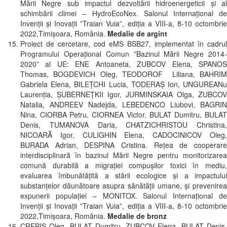
Mării Negre sub impactul dezvoltării hidroenergeticii și al
schimbării climei – HydroEcoNex. Salonul Internațional de
Invenții și Inovații ”Traian Vuia”, ediția a VIII-a, 8-10 octombrie
2022,Timișoara, România.
Medalie de argint
Proiect de cercetare, cod eMS BSB27, implementat în cadrul
Programului Operațional Comun ”Bazinul Mării Negre 2014-
2020” al UE: ENE Antoaneta, ZUBCOV Elena, SPANOS
Thomas, BOGDEVICH Oleg, TEODOROF Liliana, BAHRIM
Gabriela Elena, BILEȚCHI Lucia, TODERAȘ Ion, UNGUREANu
Laurenția, ȘUBERNEȚKII Igor, JURMINSKAIA Olga, ZUBCOV
Natalia, ANDREEV Nadejda, LEBEDENCO Liubovi, BAGRIN
Nina, CIORBA Petru, CIORNEA Victor, BULAT Dumitru, BULAT
Denis, TUMANOVA Daria, CHATZICHRISTOU Christina,
NICOARĂ Igor, CULIGHIN Elena, CADOCINICOV Oleg,
BURADA Adrian, DESPINA Cristina. Reţea de cooperare
interdisciplinară în bazinul Mării Negre pentru monitorizarea
comună durabilă a migrației compușilor toxici în mediu,
evaluarea îmbunătățită a stării ecologice și a impactului
substanțelor dăunătoare asupra sănătății umane, și prevenirea
expunerii populației – MONITOX. Salonul Internațional de
Invenții și Inovații ”Traian Vuia”, ediția a VIII-a, 8-10 octombrie
2022,Timișoara, România.
Medalie de bronz
CREPIS Oleg, BULAT Dumitru, ZUBCOV Elena, BULAT Denis,