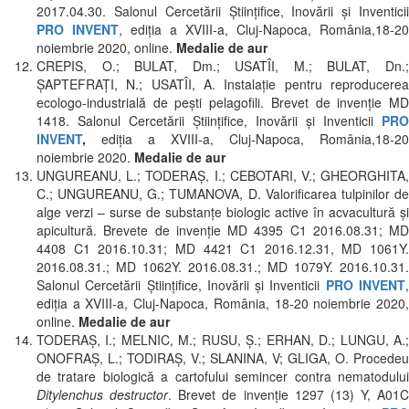
2017.04.30. Salonul Cercetării Ştiinţifice, Inovării şi Inventicii
PRO INVENT
, ediţia a XVIII-a, Cluj-Napoca, România,18-20
noiembrie 2020, online.
Medalie de aur
CREPIS, O.; BULAT, Dm.; USATÎI, M.; BULAT, Dn.;
ŞAPTEFRAŢI, N.; USATÎI, A. Instalație pentru reproducerea
ecologo-industrială de pești pelagofili. Brevet de invenție MD
1418. Salonul Cercetării Ştiinţifice, Inovării şi Inventicii
PRO
INVENT
,
ediţia a XVIII-a, Cluj-Napoca, România,18-20
noiembrie 2020.
Medalie de aur
UNGUREANU, L.; TODERAȘ, I.; CEBOTARI, V.; GHEORGHITA,
C.; UNGUREANU, G.; TUMANOVA, D. Valorificarea tulpinilor de
alge verzi – surse de substanțe biologic active în acvacultură și
apicultură. Brevete de invenție MD 4395 C1 2016.08.31; MD
4408 C1 2016.10.31; MD 4421 C1 2016.12.31, MD 1061Y.
2016.08.31.; MD 1062Y. 2016.08.31.; MD 1079Y. 2016.10.31.
Salonul Cercetării Ştiinţifice, Inovării şi Inventicii
PRO INVENT
ediţia a XVIII-a, Cluj-Napoca, România, 18-20 noiembrie 2020,
online.
Medalie de aur
TODERAȘ, I.; MELNIC, M.; RUSU, Ş.; ERHAN, D.; LUNGU, A.;
ONOFRAŞ, L.; TODIRAŞ, V.; SLANINA, V; GLIGA, O. Procedeu
de tratare biologică a cartofului semincer contra nematodului
Ditylenchus destructor
. Brevet de invenție 1297 (13) Y, A01C