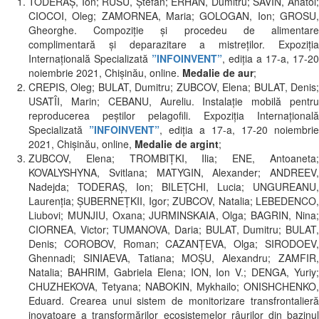
TODERAŞ, Ion; RUSU, Ştefan; ERHAN, Dumitru; SAVIN, Anatol;
CIOCOI, Oleg; ZAMORNEA, Maria; GOLOGAN, Ion; GROSU,
Gheorghe. Compoziție și procedeu de alimentare
complimentară și deparazitare a mistreților. Expoziția
Internațională Specializată
”INFOINVENT”
, ediția a 17-a, 17-20
noiembrie 2021, Chișinău, online.
Medalie de aur
;
CREPIS, Oleg; BULAT, Dumitru; ZUBCOV, Elena; BULAT, Denis;
USATÎI, Marin; CEBANU, Aureliu. Instalaţie mobilă pentru
reproducerea peştilor pelagofili. Expoziția Internațională
Specializată
”INFOINVENT”
, ediția a 17-a, 17-20 noiembrie
2021, Chișinău, online,
Medalie de argint
;
ZUBCOV, Elena; TROMBIŢKI, Ilia; ENE, Antoaneta;
KOVALYSHYNA, Svitlana; MATYGIN, Alexander; ANDREEV,
Nadejda; TODERAȘ, Ion; BILEŢCHI, Lucia; UNGUREANU,
Laurenţia; ȘUBERNEŢKII, Igor; ZUBCOV, Natalia; LEBEDENCO,
Liubovi; MUNJIU, Oxana; JURMINSKAIA, Olga; BAGRIN, Nina;
CIORNEA, Victor; TUMANOVA, Daria; BULAT, Dumitru; BULAT,
Denis; COROBOV, Roman; CAZANŢEVA, Olga; SIRODOEV,
Ghennadi; SINIAEVA, Tatiana; MOȘU, Alexandru; ZAMFIR,
Natalia; BAHRIM, Gabriela Elena; ION, Ion V.; DENGA, Yuriy;
CHUZHEKOVA, Tetyana; NABOKIN, Mykhailo; ONISHCHENKO,
Eduard. Crearea unui sistem de monitorizare transfrontalieră
inovatoare a transformărilor ecosistemelor râurilor din bazinul