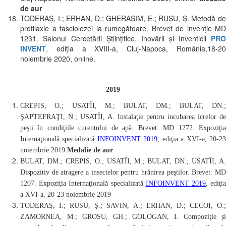
de aur
TODERAŞ, I.; ERHAN, D.; GHERASIM, E.; RUSU, Ş. Metodă de
profilaxie a fasciolozei la rumegătoare. Brevet de invenție MD
1231. Salonul Cercetării Ştiinţifice, Inovării şi Inventicii
PRO
INVENT
, ediţia a XVIII-a, Cluj-Napoca, România,18-20
noiembrie 2020, online.
2019
CREPIS, O.; USATÎI, M.; BULAT, DM.; BULAT, DN.;
ŞAPTEFRAŢI, N.; USATÎI, A. Instalaţie pentru incubarea icrelor de
peşti în condiţiile curentului de apă.
Brevet: MD 1272.
Expoziţi
Internaţională specializată
INFOINVENT 2019
, ediţia a XVI-a, 20-2
noiembrie 2019
Medalie de aur
BULAT, DM.;
CREPIS, O.;
USATÎI, M.;
BULAT, DN.;
USATÎI, A
Dispozitiv de atragere a insectelor pentru hrănirea peştilor
. Brevet: M
1207.
Expoziţia Internaţională specializată
INFOINVENT 2019
, ediţi
a XVI-a, 20-23 noiembrie 2019
TODERAŞ, I.; RUSU, Ş.; SAVIN, A.; ERHAN, D.; CECOI, O.;
ZAMORNEA, M.; GROSU, GH.; GOLOGAN, I. Compoziţie și