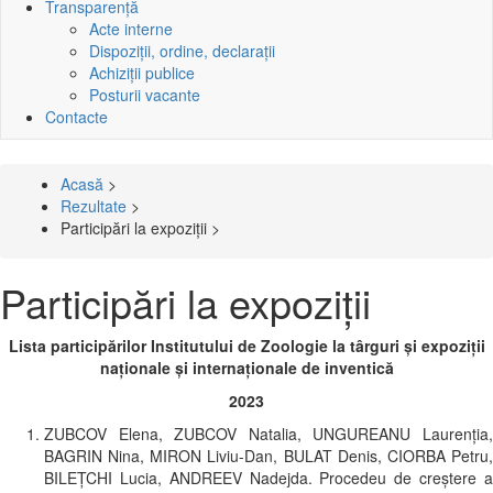
Transparență
Acte interne
Dispoziții, ordine, declarații
Achiziții publice
Posturii vacante
Contacte
Acasă
>
Breadcrumb
Rezultate
>
Participări la expoziții >
Participări la expoziții
Lista participărilor Institutului de Zoologie la târguri şi expoziţii
naţionale şi internaţionale de inventică
2023
ZUBCOV Elena, ZUBCOV Natalia, UNGUREANU Laurenţia,
BAGRIN Nina, MIRON Liviu-Dan, BULAT Denis, CIORBA Petru,
BILEŢCHI Lucia, ANDREEV Nadejda. Procedeu de creştere a