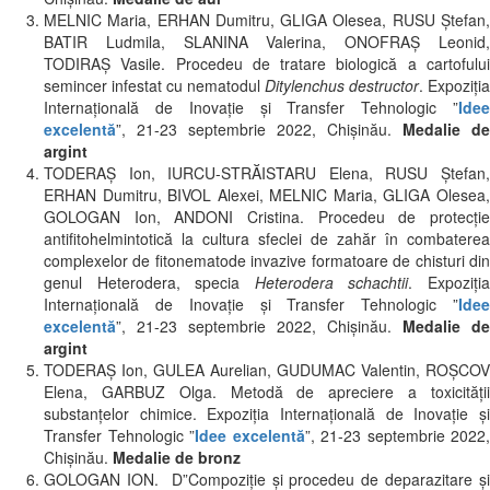
MELNIC Maria, ERHAN Dumitru, GLIGA Olesea, RUSU Ștefan,
BATIR Ludmila, SLANINA Valerina, ONOFRAȘ Leonid,
TODIRAȘ Vasile. Procedeu de tratare biologică a cartofului
semincer infestat cu nematodul
Ditylenchus destructor
. Expoziția
Internațională de Inovație și Transfer Tehnologic ”
Idee
excelentă
”, 21-23 septembrie 2022, Chișinău.
Medalie de
argint
TODERAȘ Ion, IURCU-STRĂISTARU Elena, RUSU Ștefan,
ERHAN Dumitru, BIVOL Alexei, MELNIC Maria, GLIGA Olesea,
GOLOGAN Ion, ANDONI Cristina. Procedeu de protecție
antifitohelmintotică la cultura sfeclei de zahăr în combaterea
complexelor de fitonematode invazive formatoare de chisturi din
genul Heterodera, specia
Heterodera schachtii
. Expoziți
Internațională de Inovație și Transfer Tehnologic ”
Idee
excelentă
”, 21-23 septembrie 2022, Chișinău.
Medalie de
argint
TODERAŞ Ion, GULEA Aurelian, GUDUMAC Valentin, ROŞCOV
Elena, GARBUZ Olga. Metodă de apreciere a toxicităţii
substanţelor chimice. Expoziția Internațională de Inovație și
Transfer Tehnologic ”
Idee excelentă
”, 21-23 septembrie 2022,
Chișinău.
Medalie de bronz
GOLOGAN ION. D”Compoziție și procedeu de deparazitare şi