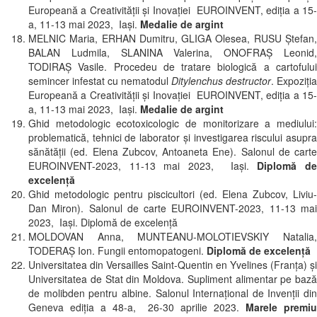
Europeană a Creativității și Inovației EUROINVENT, ediția a 15-
a, 11-13 mai 2023, Iași.
Medalie de argint
MELNIC Maria, ERHAN Dumitru, GLIGA Olesea, RUSU Ştefan,
BALAN Ludmila, SLANINA Valerina, ONOFRAȘ Leonid,
TODIRAȘ Vasile. Procedeu de tratare biologică a cartofului
semincer infestat cu nematodul
Ditylenchus destructor
. Expoziția
Europeană a Creativității și Inovației EUROINVENT, ediția a 15-
a, 11-13 mai 2023, Iași.
Medalie de argint
Ghid metodologic ecotoxicologic de monitorizare a mediului:
problematică, tehnici de laborator și investigarea riscului asupra
sănătății (ed. Elena Zubcov, Antoaneta Ene). Salonul de carte
EUROINVENT-2023, 11-13 mai 2023, Iași.
Diplomă d
excelență
Ghid metodologic pentru piscicultori (ed. Elena Zubcov, Liviu-
Dan Miron). Salonul de carte EUROINVENT-2023, 11-13 mai
2023, Iași. Diplomă de excelență
MOLDOVAN Anna, MUNTEANU-MOLOTIEVSKIY Natalia,
TODERAȘ Ion. Fungii entomopatogeni.
Diplomă de excelență
Universitatea din Versailles Saint-Quentin en Yvelines (Franța) și
Universitatea de Stat din Moldova. Supliment alimentar pe bază
de molibden pentru albine. Salonul Internațional de Invenții din
Geneva ediția a 48-a, 26-30 aprilie 2023.
Marele premi