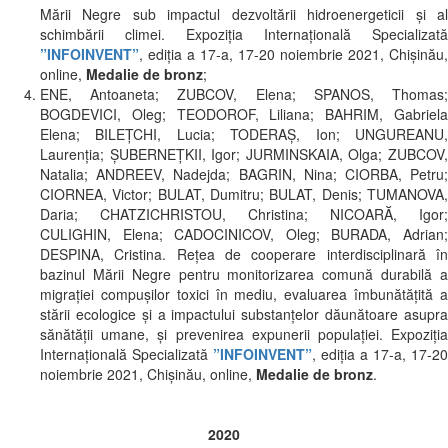
Mării Negre sub impactul dezvoltării hidroenergeticii și al
schimbării climei. Expoziția Internațională Specializată
”INFOINVENT”
, ediția a 17-a, 17-20 noiembrie 2021, Chișinău,
online,
Medalie de bronz
;
ENE, Antoaneta; ZUBCOV, Elena; SPANOS, Thomas;
BOGDEVICI, Oleg; TEODOROF, Liliana; BAHRIM, Gabriela
Elena; BILEŢCHI, Lucia; TODERAȘ, Ion; UNGUREANU,
Laurenţia; ȘUBERNEŢKII, Igor; JURMINSKAIA, Olga; ZUBCOV,
Natalia; ANDREEV, Nadejda; BAGRIN, Nina; CIORBA, Petru;
CIORNEA, Victor; BULAT, Dumitru; BULAT, Denis; TUMANOVA,
Daria; CHATZICHRISTOU, Christina; NICOARĂ, Igor;
CULIGHIN, Elena; CADOCINICOV, Oleg; BURADA, Adrian;
DESPINA, Cristina. Reţea de cooperare interdisciplinară în
bazinul Mării Negre pentru monitorizarea comună durabilă a
migrației compușilor toxici în mediu, evaluarea îmbunătățită a
stării ecologice și a impactului substanțelor dăunătoare asupra
sănătății umane, și prevenirea expunerii populației. Expoziția
Internațională Specializată
”INFOINVENT”
, ediția a 17-a, 17-20
noiembrie 2021, Chișinău, online,
Medalie de bronz
.
2020