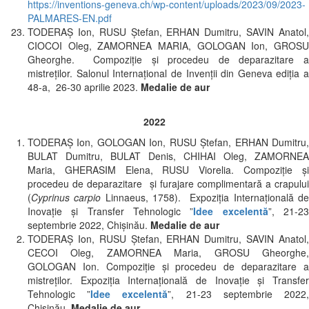
https://inventions-geneva.ch/wp-content/uploads/2023/09/2023-
PALMARES-EN.pdf
TODERAȘ Ion, RUSU Ștefan, ERHAN Dumitru, SAVIN Anatol,
CIOCOI Oleg, ZAMORNEA MARIA, GOLOGAN Ion, GROSU
Gheorghe. Compoziţie şi procedeu de deparazitare a
mistreţilor. Salonul Internațional de Invenții din Geneva ediția a
48-a, 26-30 aprilie 2023.
Medalie de aur
2022
TODERAȘ Ion, GOLOGAN Ion, RUSU Ștefan, ERHAN Dumitru,
BULAT Dumitru, BULAT Denis, CHIHAI Oleg, ZAMORNEA
Maria, GHERASIM Elena, RUSU Viorelia. Compoziție și
procedeu de deparazitare şi furajare complimentară a crapului
(
Cyprinus carpio
Linnaeus, 1758). Expoziția Internațională d
Inovație și Transfer Tehnologic ”
Idee excelentă
”, 21-2
septembrie 2022, Chișinău.
Medalie de aur
TODERAȘ Ion, RUSU Ștefan, ERHAN Dumitru, SAVIN Anatol,
CECOI Oleg, ZAMORNEA Maria, GROSU Gheorghe,
GOLOGAN Ion. Compoziţie şi procedeu de deparazitare a
mistreţilor. Expoziția Internațională de Inovație și Transfer
Tehnologic ”
Idee excelentă
”, 21-23 septembrie 2022
Chișinău.
Medalie de aur