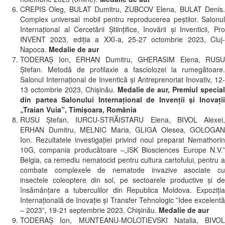
CREPIS Oleg, BULAT Dumitru, ZUBCOV Elena, BULAT Denis.
Complex universal mobil pentru reproducerea peștilor. Salonul
Internațional al Cercetării Științifice, Inovării și Inventicii, Pro
INVENT 2023, ediția a XXI-a, 25-27 octombrie 2023, Cluj-
Napoca.
Medalie de aur
TODERAȘ Ion, ERHAN Dumitru, GHERASIM Elena, RUSU
Ștefan. Metodă de profilaxie a fasciolozei la rumegătoare.
Salonul Internațional de Inventică și Antreprenoriat Inovativ, 12-
13 octombrie 2023, Chișinău.
Medalie de aur, Premiul special
din partea Salonului Internațional de Invenții și Inovații
„Traian Vuia”, Timișoara, România
RUSU Ștefan, IURCU-STRĂISTARU Elena, BIVOL Alexei,
ERHAN Dumitru, MELNIC Maria, GLIGA Olesea, GOLOGAN
Ion. Rezultatele investigației privind noul preparat Nemathorin
10G, compania producătoare –„ISK Biosciences Europe N.V.”
Belgia, ca remediu nematocid pentru cultura cartofului, pentru a
combate complexele de nematode invazive asociate cu
insectele coleoptere din sol, pe sectoarele productive şi de
însămânţare a tuberculilor din Republica Moldova. Expoziția
Internațională de Inovație și Transfer Tehnologic ”Idee excelentă
– 2023”, 19-21 septembrie 2023, Chișinău.
Medalie de aur
TODERAȘ Ion, MUNTEANU-MOLOTIEVSKI Natalia, BIVOL