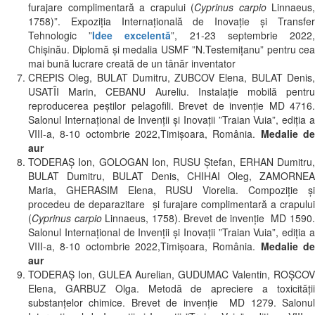
furajare complimentară a crapului (
Cyprinus carpio
Linnaeus,
1758)”. Expoziția Internațională de Inovație și Transfer
Tehnologic ”
Idee excelentă
”, 21-23 septembrie 2022
Chișinău. Diplomă și medalia USMF ”N.Testemițanu” pentru cea
mai bună lucrare creată de un tânăr inventator
CREPIS Oleg, BULAT Dumitru, ZUBCOV Elena, BULAT Denis,
USATÎI Marin, CEBANU Aureliu. Instalație mobilă pentru
reproducerea peștilor pelagofili. Brevet de invenție MD 4716.
Salonul Internațional de Invenții și Inovații ”Traian Vuia”, ediția a
VIII-a, 8-10 octombrie 2022,Timișoara, România.
Medalie d
aur
TODERAȘ Ion, GOLOGAN Ion, RUSU Ștefan, ERHAN Dumitru,
BULAT Dumitru, BULAT Denis, CHIHAI Oleg, ZAMORNEA
Maria, GHERASIM Elena, RUSU Viorelia. Compoziție și
procedeu de deparazitare şi furajare complimentară a crapului
(
Cyprinus carpio
Linnaeus, 1758). Brevet de invenție MD 1590
Salonul Internațional de Invenții și Inovații ”Traian Vuia”, ediția a
VIII-a, 8-10 octombrie 2022,Timișoara, România.
Medalie d
aur
TODERAŞ Ion, GULEA Aurelian, GUDUMAC Valentin, ROŞCOV
Elena, GARBUZ Olga. Metodă de apreciere a toxicităţii
substanţelor chimice. Brevet de invenție MD 1279. Salonul