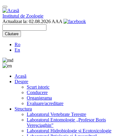
Mergi
Toggle
la
navigation
conţinutul
Institutul de Zoologie
principal
Actualizat la: 02.08.2026
A
A
A
Căutare
Căutare
Ro
En
Acasă
Despre
Harta
Scurt istoric
site-
Conducere
Organigrama
ului
Evaluare/acreditare
Structura
Laboratorul Vertebrate Terestre
Laboratorul Entomologie „Profesor Boris
Vereşciaghin”
Laboratorul Hidrobiologie și Ecotoxicologie