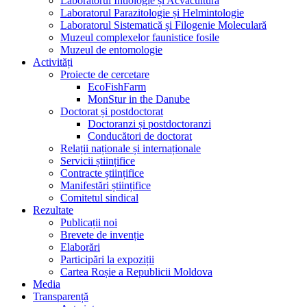
Laboratorul Ihtiologie și Acvacultură
Laboratorul Parazitologie și Helmintologie
Laboratorul Sistematică și Filogenie Moleculară
Muzeul complexelor faunistice fosile
Muzeul de entomologie
Activități
Proiecte de cercetare
EcoFishFarm
MonStur in the Danube
Doctorat și postdoctorat
Doctoranzi și postdoctoranzi
Conducători de doctorat
Relații naționale și internaționale
Servicii științifice
Contracte științifice
Manifestări științifice
Comitetul sindical
Rezultate
Publicații noi
Brevete de invenție
Elaborări
Participări la expoziții
Cartea Roșie a Republicii Moldova
Media
Transparență