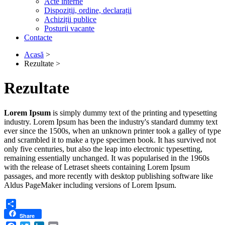
Acte interne
Dispoziții, ordine, declarații
Achiziții publice
Posturii vacante
Contacte
Acasă
>
Rezultate >
Breadcrumb
Rezultate
Lorem Ipsum
is simply dummy text of the printing and typesetting
industry. Lorem Ipsum has been the industry's standard dummy text
ever since the 1500s, when an unknown printer took a galley of type
and scrambled it to make a type specimen book. It has survived not
only five centuries, but also the leap into electronic typesetting,
remaining essentially unchanged. It was popularised in the 1960s
with the release of Letraset sheets containing Lorem Ipsum
passages, and more recently with desktop publishing software like
Aldus PageMaker including versions of Lorem Ipsum.
Share
Share