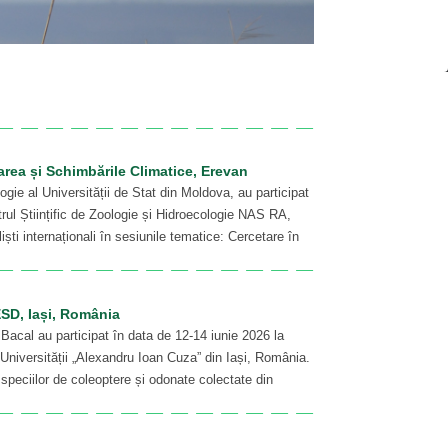
varea și Schimbările Climatice, Erevan
logie al Universității de Stat din Moldova, au participat
trul Științific de Zoologie și Hidroecologie NAS RA,
ști internaționali în sesiunile tematice: Cercetare în
PESD, Iași, România
Bacal au participat în data de 12-14 iunie 2026 la
niversității „Alexandru Ioan Cuza” din Iași, România.
 speciilor de coleoptere și odonate colectate din