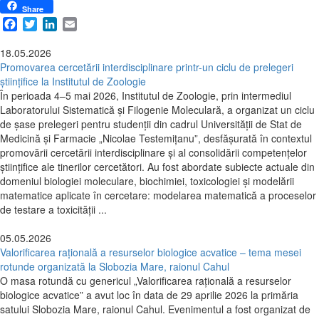
Share
Facebook
Twitter
LinkedIn
Email
18.05.2026
Promovarea cercetării interdisciplinare printr-un ciclu de prelegeri
științifice la Institutul de Zoologie
În perioada 4–5 mai 2026, Institutul de Zoologie, prin intermediul
Laboratorului Sistematică și Filogenie Moleculară, a organizat un ciclu
de șase prelegeri pentru studenții din cadrul Universității de Stat de
Medicină și Farmacie „Nicolae Testemițanu”, desfășurată în contextul
promovării cercetării interdisciplinare și al consolidării competențelor
științifice ale tinerilor cercetători. Au fost abordate subiecte actuale din
domeniul biologiei moleculare, biochimiei, toxicologiei și modelării
matematice aplicate în cercetare: modelarea matematică a proceselor
de testare a toxicității ...
05.05.2026
Valorificarea rațională a resurselor biologice acvatice – tema mesei
rotunde organizată la Slobozia Mare, raionul Cahul
O masa rotundă cu genericul „Valorificarea rațională a resurselor
biologice acvatice” a avut loc în data de 29 aprilie 2026 la primăria
satului Slobozia Mare, raionul Cahul. Evenimentul a fost organizat de