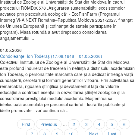
Institutul de Zoologie al Universității de Stat din Moldova în cadrul
proiectului ROMD00578 „Asigurarea sustenabilității ecosistemelor
acvatice prin piscicultură ecologică” - EcoFishFarm (Programul
Interreg VI-A NEXT România–Republica Moldova 2021-2027, finanțat
de Uniunea Europeană şi cofinanţat de statele participante în
program). Masa rotundă a avut drept scop consolidarea
angajamentului ...
04.05.2026
Condoleanțe: Ion Toderaș (17.08.1948 – 04.05.2026)
Colectivul Institutului de Zoologie al Universității de Stat din Moldova
este profund îndurerat de trecerea în neființă a distinsului academician
Ion Toderaș, o personalitate marcantă care și-a dedicat întreaga viață
cunoașterii, cercetării și formării generațiilor viitoare. Prin activitatea sa
remarcabilă, rigoarea științifică și devotamentul față de valorile
educației a contribuit esențial la dezvoltarea științei zoologice și la
consolidarea prestigiului mediului academic. Moștenirea sa
intelectuală acumulată pe parcursul carierei - lucrările publicate și
ideile promovate - vor continua să ...
Paginare
Prima
First
Pagina
Previous
…
Page
2
Page
3
Page
4
Page
5
Pagin
6
pagină
anterioară
curen
Page
7
Page
8
Page
9
Page
10
…
Pagina
Next
Ultima
Last