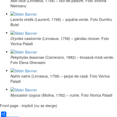
Asio otus
(Linnaeus, 1758) – ciuf-de-pădure. Foto Victoria
Nistreanu
Lacerta viridis
(Laurenti, 1768) – șopârla-verde. Foto Dumitru
Bulat
Oryctes nasicornis
(Linnaeus, 1758) – gândac-rinocer. Foto
Viorica Paladi
Pelophylax lessonae
(Camerano, 1882) – broască-mică-verde.
Foto Elena Gherasim
Natrix natrix
(Linnaeus, 1758) – șarpe-de-casă. Foto Viorica
Paladi
Myocastor coypus
(Molina, 1782) – nutrie. Foto Viorica Paladi
Front page - implicit (nu se sterge)
Share