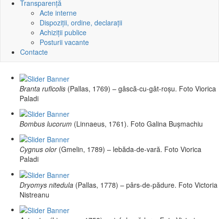
Transparență
Acte interne
Dispoziții, ordine, declarații
Achiziții publice
Posturii vacante
Contacte
Branta ruficolis
(Pallas, 1769) – gâscă-cu-gât-roșu. Foto Viorica
Paladi
Bombus lucorum
(Linnaeus, 1761). Foto Galina Bușmachiu
Cygnus olor
(Gmelin, 1789) – lebăda-de-vară. Foto Viorica
Paladi
Dryomys nitedula
(Pallas, 1778) – pârs-de-pădure. Foto Victoria
Nistreanu