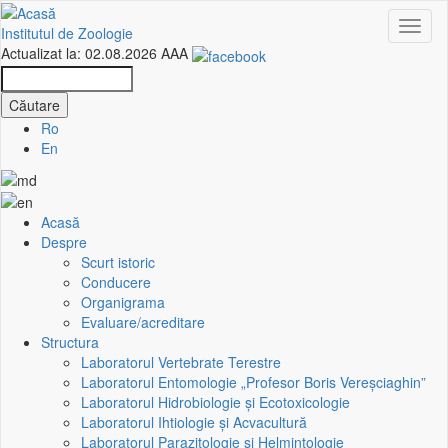
Mergi
Toggl
la
Institutul de Zoologie
naviga
conţinutul
Actualizat la: 02.08.2026
A
A
A
principal
Căutare
Căutare
Ro
En
Acasă
Harta
Despre
Scurt istoric
site-
Conducere
Organigrama
ului
Evaluare/acreditare
Structura
Laboratorul Vertebrate Terestre
Laboratorul Entomologie „Profesor Boris Vereşciaghin”
Laboratorul Hidrobiologie și Ecotoxicologie
Laboratorul Ihtiologie și Acvacultură
Laboratorul Parazitologie și Helmintologie